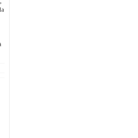
,
la
à