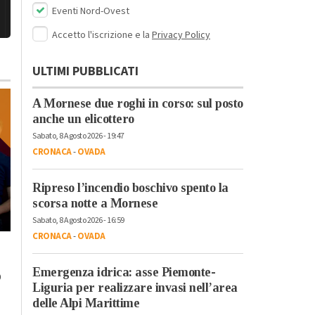
Eventi Nord-Ovest
Accetto l'iscrizione e la
Privacy Policy
ULTIMI PUBBLICATI
A Mornese due roghi in corso: sul posto
anche un elicottero
Sabato, 8 Agosto 2026 - 19:47
CRONACA
-
OVADA
Ripreso l’incendio boschivo spento la
scorsa notte a Mornese
Sabato, 8 Agosto 2026 - 16:59
Venerdì, 20 Ottobre 2023 - 17:58
CRONACA
-
OVADA
Lunedì, 23 Ottobre 2023 - 07:37
Tempo Libero
Tempo Libero
A Torino dal 22
Emergenza idrica: asse Piemonte-
o
“Cursa di caraté” a
ottobre l’arte
Liguria per realizzare invasi nell’area
Rivarone: all’ultima
contemporanea
delle Alpi Marittime
curva vince il rione