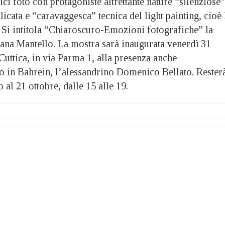
oto con protagoniste altrettante nature “silenziose”
cata e “caravaggesca” tecnica del light painting, cioè 
e. Si intitola “Chiaroscuro-Emozioni fotografiche” la
dana Mantello. La mostra sarà inaugurata venerdì 31
Cuttica, in via Parma 1, alla presenza anche
no in Bahrein, l’alessandrino Domenico Bellato. Rester
o al 21 ottobre, dalle 15 alle 19.