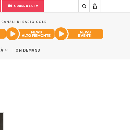
GUARDA LA TV
I CANALI DI RADIO GOLD
TÀ
ON DEMAND