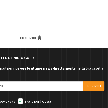
CONDIVIDI
TTER DI RADIO GOLD
email per ricevere le
ultime news
direttamente nella tua casella
ISCRIVITI
News Pavia
Eventi Nord-Ovest