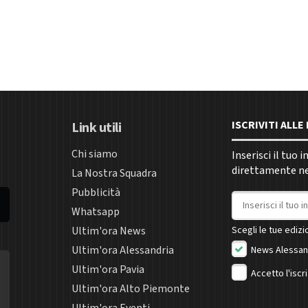
ISCRIVITI ALL
Link utili
Chi siamo
Inserisci il tuo 
direttamente nel
La Nostra Squadra
Pubblicità
Indirizzo email
Whatsapp
Ultim'ora News
Scegli le tue edizio
Ultim'ora Alessandria
News Alessan
Ultim'ora Pavia
Accetto l'iscr
Ultim'ora Alto Piemonte
Ultim'ora Eventi