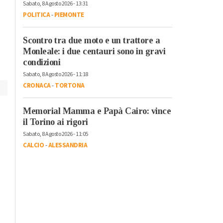
protagonista con
Sabato, 8 Agosto 2026 - 13:31
Castello
“Diffusissima 2023
POLITICA
-
PIEMONTE
Scontro tra due moto e un trattore a
Monleale: i due centauri sono in gravi
condizioni
Sabato, 8 Agosto 2026 - 11:18
CRONACA
-
TORTONA
Memorial Mamma e Papà Cairo: vince
il Torino ai rigori
Sabato, 8 Agosto 2026 - 11:05
CALCIO
-
ALESSANDRIA