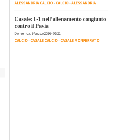
ottobre l’arte
ALESSANDRIA CALCIO
-
CALCIO
-
ALESSANDRIA
Rivarone: all’ultima
contemporanea
curva vince il rione
protagonista con
Casale: 1-1 nell’allenamento congiunto
Castello
contro il Pavia
“Diffusissima 2023
Domenica, 9 Agosto 2026 - 05:21
CALCIO
-
CASALE CALCIO
-
CASALE MONFERRATO