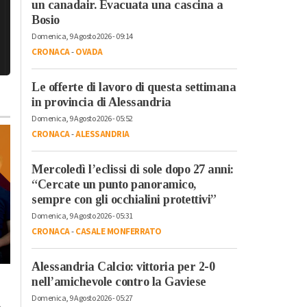
un canadair. Evacuata una cascina a
Bosio
Domenica, 9 Agosto 2026 - 09:14
CRONACA
-
OVADA
Le offerte di lavoro di questa settimana
in provincia di Alessandria
Domenica, 9 Agosto 2026 - 05:52
CRONACA
-
ALESSANDRIA
Mercoledì l’eclissi di sole dopo 27 anni:
“Cercate un punto panoramico,
sempre con gli occhialini protettivi”
Domenica, 9 Agosto 2026 - 05:31
CRONACA
-
CASALE MONFERRATO
Alessandria Calcio: vittoria per 2-0
Venerdì, 20 Ottobre 2023 - 17:58
Lunedì, 23 Ottobre 2023 - 07:37
Tempo Libero
nell’amichevole contro la Gaviese
Tempo Libero
A Torino dal 22
Domenica, 9 Agosto 2026 - 05:27
o
“Cursa di caraté” a