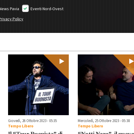
News Pavia
Eventi Nord-Ovest
Privacy Policy
Giovedì, 26 Ottobre 2023 - 05:35
Mercoledì, 25 Ottobre 2023 - 05:38
Tempo Libero
Tempo Libero
Il “Tour Buonista” di
“Notti Nere”, il nuov