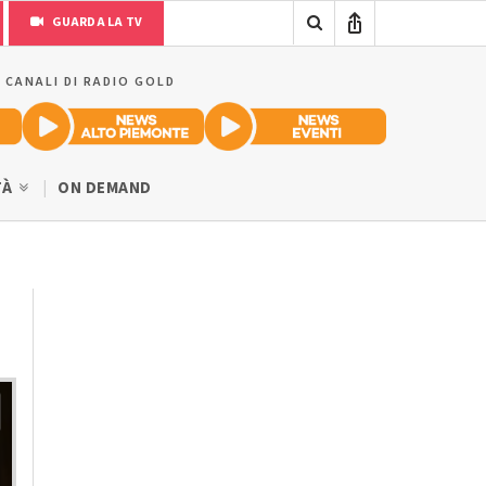
GUARDA LA TV
I CANALI DI RADIO GOLD
TÀ
ON DEMAND