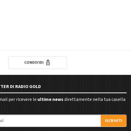
CONDIVIDI
TTER DI RADIO GOLD
email per ricevere le
ultime news
direttamente nella tua casella
ISCRIVITI