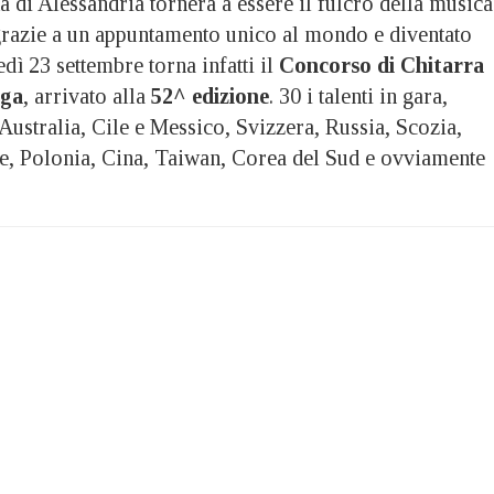
i Alessandria tornerà a essere il fulcro della musica
 grazie a un appuntamento unico al mondo e diventato
dì 23 settembre torna infatti il
Concorso di Chitarra
uga
, arrivato alla
52^ edizione
. 30 i talenti in gara,
Australia, Cile e Messico, Svizzera, Russia, Scozia,
le, Polonia, Cina, Taiwan, Corea del Sud e ovviamente