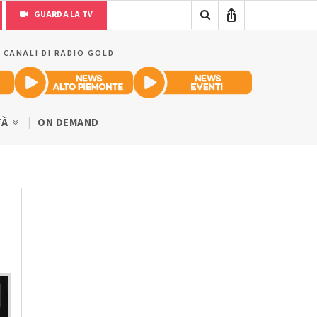
GUARDA LA TV
I CANALI DI RADIO GOLD
TÀ
ON DEMAND