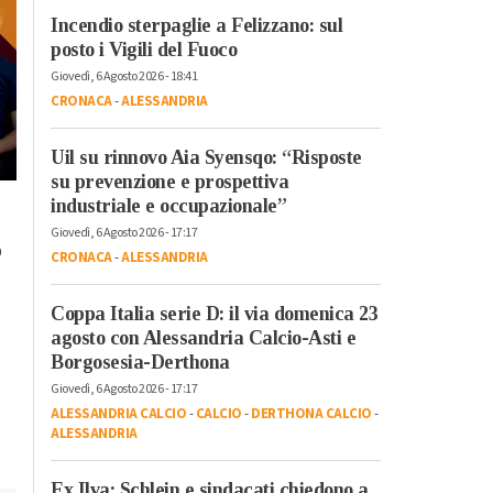
Incendio sterpaglie a Felizzano: sul
posto i Vigili del Fuoco
Giovedì, 6 Agosto 2026 - 18:41
CRONACA
-
ALESSANDRIA
Uil su rinnovo Aia Syensqo: “Risposte
su prevenzione e prospettiva
Venerdì, 20 Ottobre 2023 - 17:58
Lunedì, 23 Ottobre 2023 - 07:37
industriale e occupazionale”
Tempo Libero
Tempo Libero
A Torino dal 22
Giovedì, 6 Agosto 2026 - 17:17
o
“Cursa di caraté” a
CRONACA
-
ALESSANDRIA
ottobre l’arte
Rivarone: all’ultima
contemporanea
curva vince il rione
Coppa Italia serie D: il via domenica 23
protagonista con
Castello
agosto con Alessandria Calcio-Asti e
“Diffusissima 2023
Borgosesia-Derthona
Giovedì, 6 Agosto 2026 - 17:17
ALESSANDRIA CALCIO
-
CALCIO
-
DERTHONA CALCIO
-
ALESSANDRIA
Ex Ilva: Schlein e sindacati chiedono a