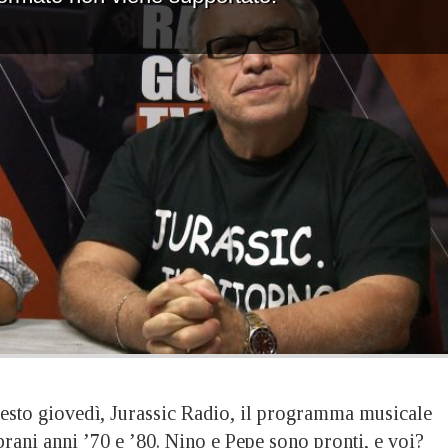
esto giovedì, Jurassic Radio, il programma musicale
brani anni ’70 e ’80. Nino e Pepe sono pronti, e voi?