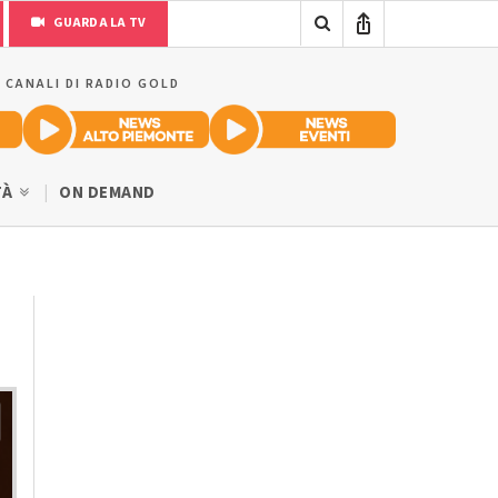
GUARDA LA TV
I CANALI DI RADIO GOLD
TÀ
ON DEMAND