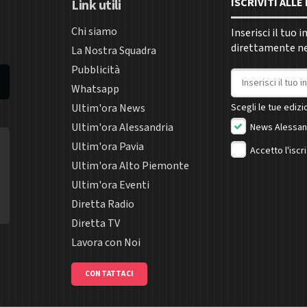
ISCRIVITI ALL
Link utili
Chi siamo
Inserisci il tuo 
direttamente nel
La Nostra Squadra
Pubblicità
Indirizzo email
Whatsapp
Ultim'ora News
Scegli le tue edizio
Ultim'ora Alessandria
News Alessan
Ultim'ora Pavia
Accetto l'iscr
Ultim'ora Alto Piemonte
Ultim'ora Eventi
Diretta Radio
Diretta TV
Lavora con Noi
CONTATTACI