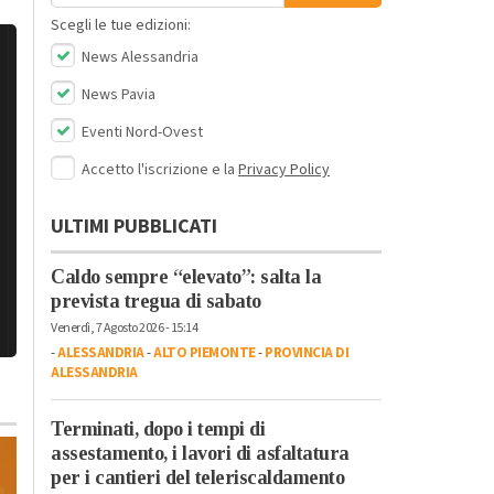
Scegli le tue edizioni:
News Alessandria
News Pavia
Eventi Nord-Ovest
Accetto l'iscrizione e la
Privacy Policy
ULTIMI PUBBLICATI
Caldo sempre “elevato”: salta la
prevista tregua di sabato
Venerdì, 7 Agosto 2026 - 15:14
-
ALESSANDRIA
-
ALTO PIEMONTE
-
PROVINCIA DI
ALESSANDRIA
Terminati, dopo i tempi di
assestamento, i lavori di asfaltatura
per i cantieri del teleriscaldamento