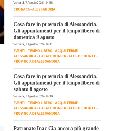
Venerdì, 7 Agosto 2026 - 14:56
CRONACA
-
ALESSANDRIA
Cosa fare in provincia di Alessandria.
Gli appuntamenti per il tempo libero di
domenica 9 agosto
Venerdì, 7 Agosto 2026 - 14:31
Venerdì, 20 Ottobre 2023 - 17:58
Lunedì, 23 Ottobre 2023 - 07:37
EVENTI
-
TEMPO LIBERO
-
ACQUI TERME
-
Tempo Libero
Tempo Libero
ALESSANDRIA
-
CASALE MONFERRATO
-
PIEMONTE
-
A Torino dal 22
PROVINCIA DI ALESSANDRIA
o
“Cursa di caraté” a
ottobre l’arte
Rivarone: all’ultima
contemporanea
Cosa fare in provincia di Alessandria.
curva vince il rione
protagonista con
Gli appuntamenti per il tempo libero di
Castello
“Diffusissima 2023
sabato 8 agosto
Venerdì, 7 Agosto 2026 - 14:30
EVENTI
-
TEMPO LIBERO
-
ACQUI TERME
-
ALESSANDRIA
-
CASALE MONFERRATO
-
PIEMONTE
-
PROVINCIA DI ALESSANDRIA
Patronato Inac Cia ancora più grande