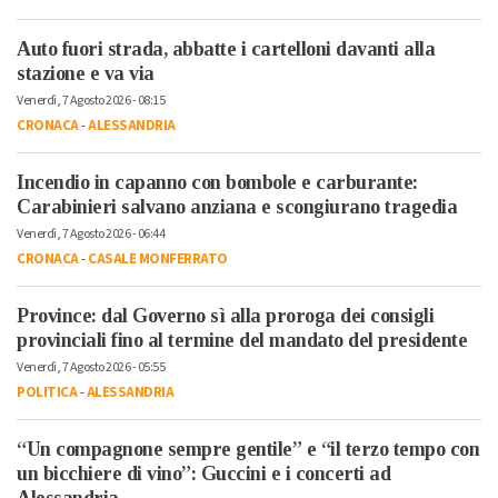
Auto fuori strada, abbatte i cartelloni davanti alla
stazione e va via
Venerdì, 7 Agosto 2026 - 08:15
CRONACA
-
ALESSANDRIA
Incendio in capanno con bombole e carburante:
Carabinieri salvano anziana e scongiurano tragedia
Venerdì, 7 Agosto 2026 - 06:44
CRONACA
-
CASALE MONFERRATO
Province: dal Governo sì alla proroga dei consigli
provinciali fino al termine del mandato del presidente
Venerdì, 7 Agosto 2026 - 05:55
POLITICA
-
ALESSANDRIA
“Un compagnone sempre gentile” e “il terzo tempo con
un bicchiere di vino”: Guccini e i concerti ad
Alessandria