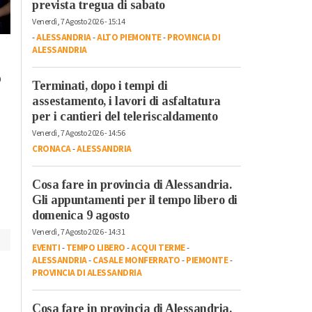
prevista tregua di sabato
Venerdì, 7 Agosto 2026 - 15:14
-
ALESSANDRIA
-
ALTO PIEMONTE
-
PROVINCIA DI
Venerdì, 20 Ottobre 2023 - 17:58
Lunedì, 23 Ottobre 2023 - 07:37
ALESSANDRIA
Tempo Libero
Tempo Libero
A Torino dal 22
o
“Cursa di caraté” a
ottobre l’arte
Terminati, dopo i tempi di
Rivarone: all’ultima
assestamento, i lavori di asfaltatura
contemporanea
curva vince il rione
per i cantieri del teleriscaldamento
protagonista con
Castello
Venerdì, 7 Agosto 2026 - 14:56
“Diffusissima 2023
CRONACA
-
ALESSANDRIA
Cosa fare in provincia di Alessandria.
Gli appuntamenti per il tempo libero di
domenica 9 agosto
Venerdì, 7 Agosto 2026 - 14:31
EVENTI
-
TEMPO LIBERO
-
ACQUI TERME
-
ALESSANDRIA
-
CASALE MONFERRATO
-
PIEMONTE
-
PROVINCIA DI ALESSANDRIA
Cosa fare in provincia di Alessandria.