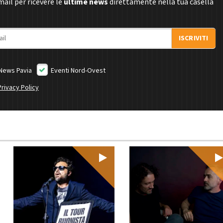
email per ricevere le
ultime news
direttamente nella tua casella
ISCRIVITI
News Pavia
Eventi Nord-Ovest
Privacy Policy