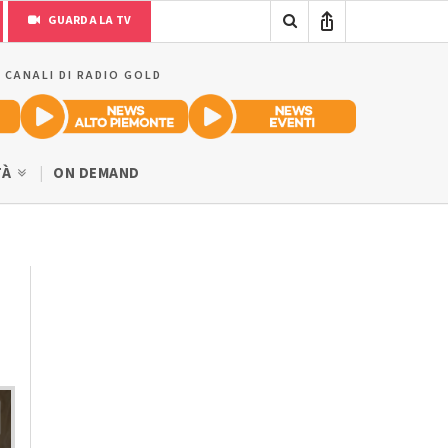
GUARDA LA TV
I CANALI DI RADIO GOLD
TÀ
ON DEMAND