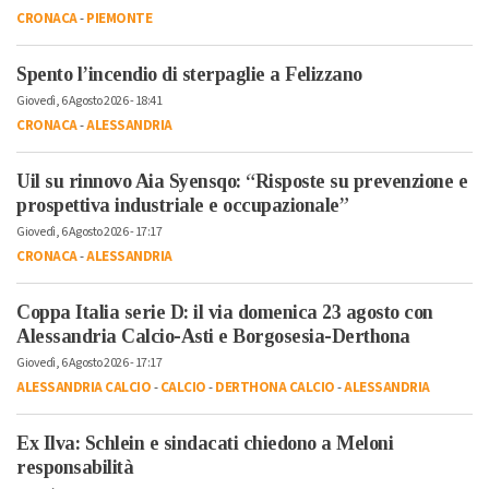
CRONACA
-
PIEMONTE
Spento l’incendio di sterpaglie a Felizzano
Giovedì, 6 Agosto 2026 - 18:41
CRONACA
-
ALESSANDRIA
Uil su rinnovo Aia Syensqo: “Risposte su prevenzione e
prospettiva industriale e occupazionale”
Giovedì, 6 Agosto 2026 - 17:17
CRONACA
-
ALESSANDRIA
Coppa Italia serie D: il via domenica 23 agosto con
Alessandria Calcio-Asti e Borgosesia-Derthona
Giovedì, 6 Agosto 2026 - 17:17
ALESSANDRIA CALCIO
-
CALCIO
-
DERTHONA CALCIO
-
ALESSANDRIA
Ex Ilva: Schlein e sindacati chiedono a Meloni
responsabilità