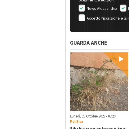
Scegli le tue edizioni:
News Alessandria
Accetto l'iscrizione e la
GUARDA ANCHE
Lunedì, 23 Ottobre 2023 - 05:20
Politica
Multe per erbacce tra