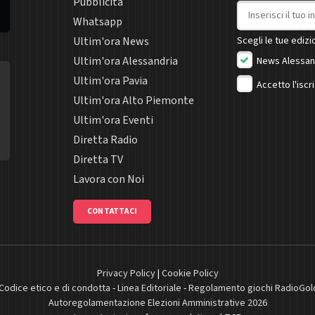
Pubblicità
Indirizzo email
Whatsapp
Ultim'ora News
Scegli le tue edizio
Ultim'ora Alessandria
News Alessan
Ultim'ora Pavia
Accetto l'iscr
Ultim'ora Alto Piemonte
Ultim'ora Eventi
Diretta Radio
Diretta TV
Lavora con Noi
CONTATTACI
Privacy Policy
|
Cookie Policy
Codice etico e di condotta
-
Linea Editoriale
-
Regolamento giochi RadioGol
Autoregolamentazione Elezioni Amministrative 2026