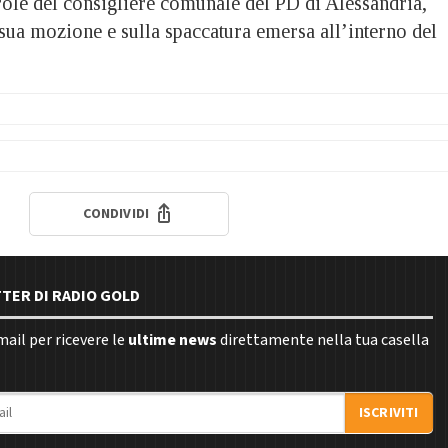
 del consigliere comunale del PD di Alessandria,
sua mozione e sulla spaccatura emersa all’interno del
CONDIVIDI
TTER DI RADIO GOLD
email per ricevere le
ultime news
direttamente nella tua casella
ISCRIVITI