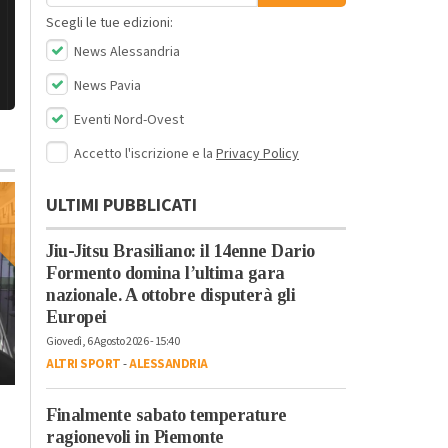
Scegli le tue edizioni:
News Alessandria
News Pavia
Eventi Nord-Ovest
Accetto l'iscrizione e la
Privacy Policy
ULTIMI PUBBLICATI
Jiu-Jitsu Brasiliano: il 14enne Dario
Formento domina l’ultima gara
nazionale. A ottobre disputerà gli
Europei
Giovedì, 6 Agosto 2026 - 15:40
ALTRI SPORT
-
ALESSANDRIA
Venerdì, 13 Ottobre 2023 - 05:00
Lunedì, 16 Ottobre 2023 - 14:33
Finalmente sabato temperature
Politica
Politica
ragionevoli in Piemonte
La Cisl lancia una
L’appello del Collegio