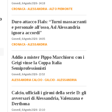
Giovedì, 6 Agosto 2026 - 14:18
proposta di legge p
Costruttori Ance
CRONACA
-
ALESSANDRIA
-
ALTO PIEMONTE
la partecipazione de
Alessandria:
lavoratori a vita e
o
“Riutilizzare le
Duro attacco Fials: “Turni massacranti
profitti delle impre
infrastrutture
e personale all’osso, Asl Alessandria
idrauliche antiche”
ignora accordi”
Giovedì, 6 Agosto 2026 - 14:05
CRONACA
-
ALESSANDRIA
Addio a mister Pippo Marchioro: con i
Grigi vinse la Coppa Italia
Semiprofessionisti
Giovedì, 6 Agosto 2026 - 13:53
ALESSANDRIA CALCIO
-
CALCIO
-
ALESSANDRIA
Calcio, ufficiali i gironi della serie D: gli
avversari di Alessandria, Valenzana e
Derthona
Giovedì, 6 Agosto 2026 - 13:10