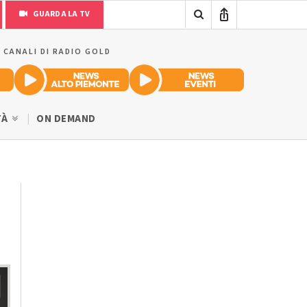
GUARDA LA TV
I CANALI DI RADIO GOLD
TÀ
ON DEMAND