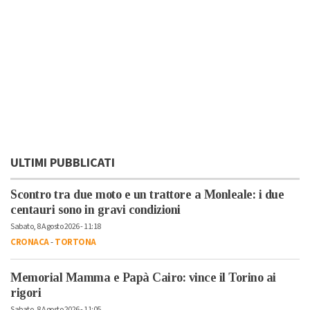
ULTIMI PUBBLICATI
Scontro tra due moto e un trattore a Monleale: i due
centauri sono in gravi condizioni
Sabato, 8 Agosto 2026 - 11:18
CRONACA
-
TORTONA
Memorial Mamma e Papà Cairo: vince il Torino ai
rigori
Sabato, 8 Agosto 2026 - 11:05