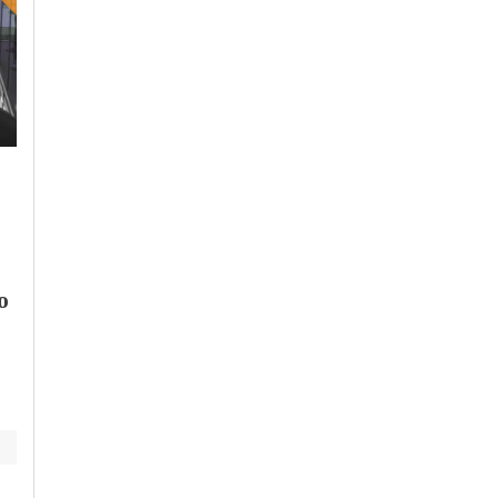
Venerdì, 13 Ottobre 2023 - 05:00
Lunedì, 16 Ottobre 2023 - 14:33
Politica
Politica
La Cisl lancia una
L’appello del Collegio
proposta di legge p
Costruttori Ance
la partecipazione de
Alessandria:
lavoratori a vita e
o
“Riutilizzare le
profitti delle impre
infrastrutture
idrauliche antiche”