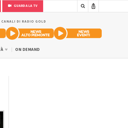
GUARDA LA TV
I CANALI DI RADIO GOLD
TÀ
ON DEMAND