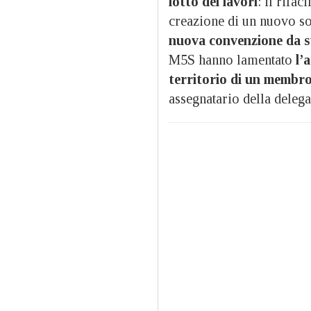
lotto dei lavori
: il rifa
creazione di un nuovo s
nuova convenzione da s
M5S hanno lamentato
l’
territorio di un membro
assegnatario della delega