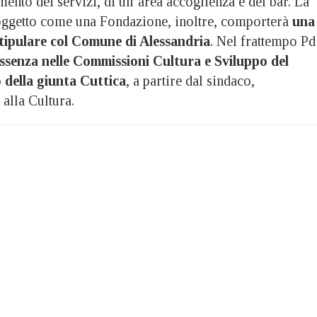
cimento dei servizi, di un’area accoglienza e del bar. La
oggetto come una Fondazione, inoltre, comporterà
una
tipulare col Comune di Alessandria
. Nel frattempo Pd
assenza nelle Commissioni Cultura e Sviluppo del
 della giunta Cuttica
, a partire dal sindaco,
 alla Cultura.