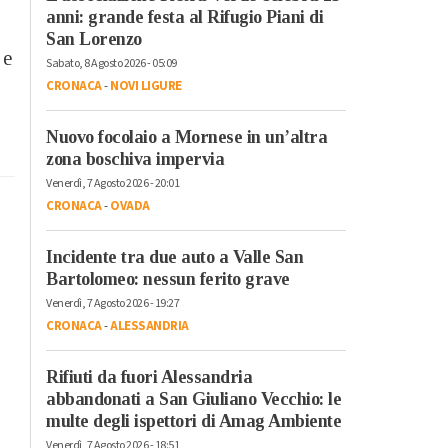
anni: grande festa al Rifugio Piani di
San Lorenzo
 e
Sabato, 8 Agosto 2026 - 05:09
CRONACA
-
NOVI LIGURE
Nuovo focolaio a Mornese in un’altra
zona boschiva impervia
Venerdì, 7 Agosto 2026 - 20:01
CRONACA
-
OVADA
Incidente tra due auto a Valle San
Bartolomeo: nessun ferito grave
Venerdì, 7 Agosto 2026 - 19:27
CRONACA
-
ALESSANDRIA
Rifiuti da fuori Alessandria
abbandonati a San Giuliano Vecchio: le
multe degli ispettori di Amag Ambiente
Venerdì, 7 Agosto 2026 - 18:51