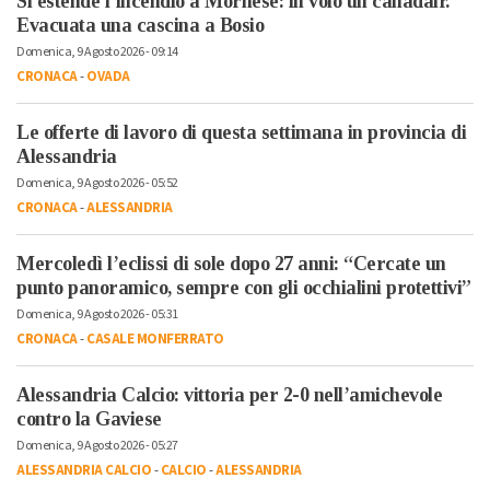
Si estende l’incendio a Mornese: in volo un canadair.
Evacuata una cascina a Bosio
Domenica, 9 Agosto 2026 - 09:14
CRONACA
-
OVADA
Le offerte di lavoro di questa settimana in provincia di
Alessandria
Domenica, 9 Agosto 2026 - 05:52
CRONACA
-
ALESSANDRIA
Mercoledì l’eclissi di sole dopo 27 anni: “Cercate un
punto panoramico, sempre con gli occhialini protettivi”
Domenica, 9 Agosto 2026 - 05:31
CRONACA
-
CASALE MONFERRATO
Alessandria Calcio: vittoria per 2-0 nell’amichevole
contro la Gaviese
Domenica, 9 Agosto 2026 - 05:27
ALESSANDRIA CALCIO
-
CALCIO
-
ALESSANDRIA