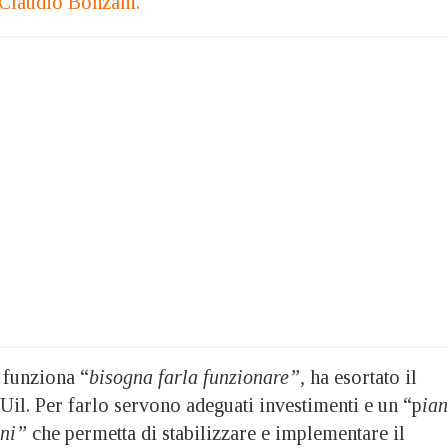
, Claudio Bonzani.
 funziona “
bisogna farla funzionare”,
ha esortato il
 Uil. Per farlo servono adeguati investimenti e un “p
ia
oni”
che permetta di stabilizzare e implementare il