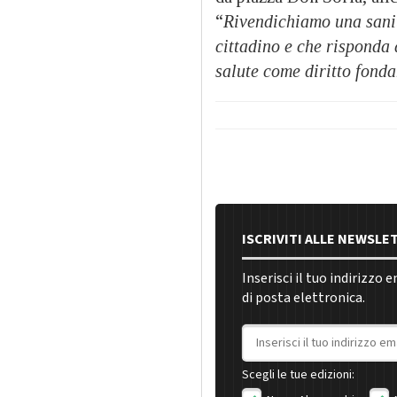
“
Rivendichiamo una sanit
cittadino e che risponda a
salute come diritto fonda
ISCRIVITI ALLE NEWSLE
Inserisci il tuo indirizzo 
di posta elettronica.
Indirizzo email
Scegli le tue edizioni: