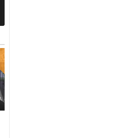
Venerdì, 13 Ottobre 2023 - 05:00
Lunedì, 16 Ottobre 2023 - 14:33
Politica
Politica
La Cisl lancia una
L’appello del Collegio
proposta di legge p
Costruttori Ance