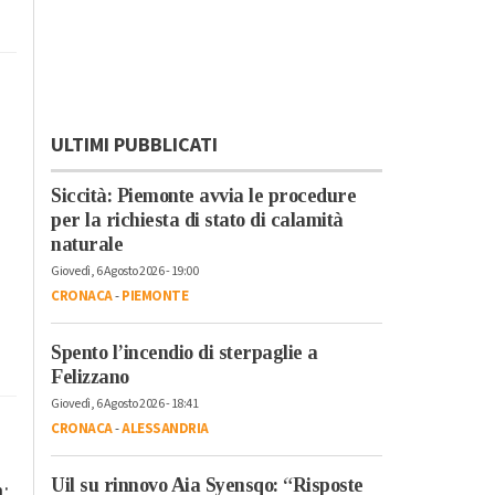
ULTIMI PUBBLICATI
Siccità: Piemonte avvia le procedure
per la richiesta di stato di calamità
naturale
Giovedì, 6 Agosto 2026 - 19:00
CRONACA
-
PIEMONTE
Spento l’incendio di sterpaglie a
Felizzano
Giovedì, 6 Agosto 2026 - 18:41
CRONACA
-
ALESSANDRIA
Uil su rinnovo Aia Syensqo: “Risposte
: