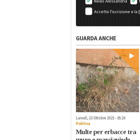
News Alessandria
Accetto l'iscrizione e la
GUARDA ANCHE
Lunedì, 23 Ottobre 2023 - 05:20
Politica
Multe per erbacce tra
muro e marciapiede,