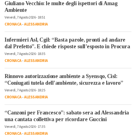
Giuliano Vecchio: le multe degli ispettori di Amag
Ambiente
Venerdì, 7 Agosto 2026 - 18:51
CRONACA
-
ALESSANDRIA
Infermieri Asl, Cgil: “Basta parole, pronti ad andare
dal Prefetto”. E chiede risposte sull’esposto in Procura
Venerdì, 7 Agosto 2026 - 18:35
CRONACA
-
ALESSANDRIA
Rinnovo autorizzazione ambiente a Syensqo, Cisl:
“Coniugati tutela dell’ambiente, sicurezza e lavoro”
Venerdì, 7 Agosto 2026 - 18:25
CRONACA
-
ALESSANDRIA
“Canzoni per Francesco”: sabato sera ad Alessandria
una cantata collettiva per ricordare Guccini
Venerdì, 7 Agosto 2026 - 17:35
CRONACA
-
ALESSANDRIA