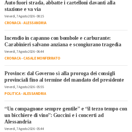
Auto fuori strada, abbatte i cartelloni davanti alla
stazione e va via
Venerdì, 7 Agosto 2026 - 08:15
CRONACA
-
ALESSANDRIA
Incendio in capanno con bombole e carburante:
Carabinieri salvano anziana e scongiurano tragedia
Venerdì, 7 Agosto 2026 - 06:44
CRONACA
-
CASALE MONFERRATO
Province: dal Governo sì alla proroga dei consigli
provinciali fino al termine del mandato del presidente
Venerdì, 7 Agosto 2026 - 05:55
POLITICA
-
ALESSANDRIA
“Un compagnone sempre gentile” e “il terzo tempo con
un bicchiere di vino”: Guccini e i concerti ad
Alessandria
Venerdì, 7 Agosto 2026 - 05:44