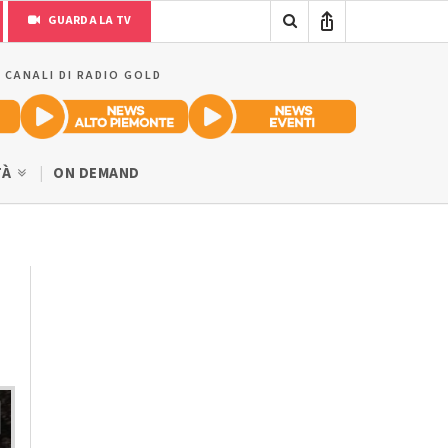
GUARDA LA TV
I CANALI DI RADIO GOLD
TÀ
ON DEMAND