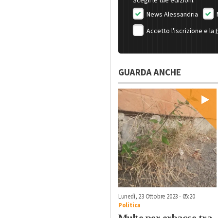
Scegli le tue edizioni:
News Alessandria
Accetto l'iscrizione e la
GUARDA ANCHE
Lunedì, 23 Ottobre 2023 - 05:20
Politica
Multe per erbacce tra