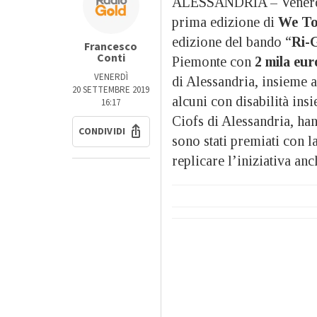
ALESSANDRIA – Venerdì il
prima edizione di
We To
edizione del bando “
Ri-
Francesco
Conti
Piemonte con
2 mila eur
VENERDÌ
di Alessandria, insieme 
20 SETTEMBRE 2019
alcuni con disabilità ins
16:17
Ciofs di Alessandria, han
CONDIVIDI
sono stati premiati con l
replicare l’iniziativa anc