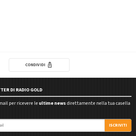
CONDIVIDI
TTER DI RADIO GOLD
email per ricevere le
ultime news
direttamente nella tua casella
ISCRIVITI