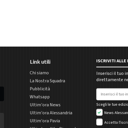
ISCRIVITI ALL
Link utili
Chi siamo
Inserisci il tuo 
direttamente nel
La Nostra Squadra
Pubblicità
Indirizzo email
Whatsapp
Ultim'ora News
Scegli le tue edizio
Ultim'ora Alessandria
News Alessan
Ultim'ora Pavia
Accetto l'iscr