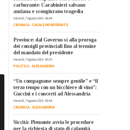
carburante: Carabinieri salvano
anziana e scongiurano tragedia
Venerdì, 7 Agosto 2026 - 06:44
CRONACA
-
CASALE MONFERRATO
Province: dal Governo sì alla proroga
dei consigli provinciali fino al termine
del mandato del presidente
Venerdì, 7 Agosto 2026 - 05:55
POLITICA
-
ALESSANDRIA
“Un compagnone sempre gentile” e “il
terzo tempo con un bicchiere di vino”:
Guccini e i concerti ad Alessandria
Venerdì, 7 Agosto 2026 - 05:44
CRONACA
-
ALESSANDRIA
Siccità: Piemonte avvia le procedure
per la richiesta di stato di calamità