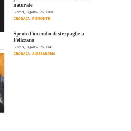
naturale
Giovedì, 6 Agosto 2026 - 19:00
CRONACA
-
PIEMONTE
Spento l’incendio di sterpaglie a
Felizzano
Giovedì, 6 Agosto 2026 - 18:41
CRONACA
-
ALESSANDRIA
Venerdì, 13 Ottobre 2023 - 05:00
Lunedì, 16 Ottobre 2023 - 14:33
Politica
Politica
La Cisl lancia una
L’appello del Collegio