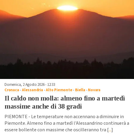
Domenica, 2 Agosto 2026 - 12:33
Cronaca
-
Alessandria
-
Alto Piemonte
-
Biella
-
Novara
Il caldo non molla: almeno fino a martedì
massime anche di 38 gradi
PIEMONTE - Le temperature non accennano a diminuire in
Piemonte. Almeno fino a martedì l'Alessandrino continuerà a
essere bollente con massime che oscilleranno tra [
...
]