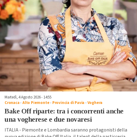
Martedì, 4 Agosto 2026 - 14:55
Cronaca
-
Alto Piemonte
-
Provincia di Pavia
-
Voghera
Bake Off riparte: tra i concorrenti anche
una vogherese e due novaresi
ITALIA - Piemonte e Lombardia saranno protagonisti della
nuova edizione di Bake Off Italia, il talent della pasticceria