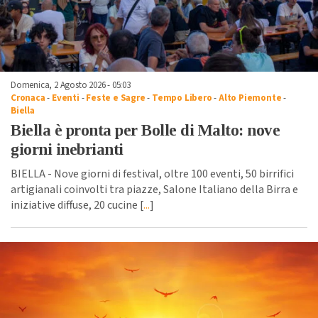
Domenica, 2 Agosto 2026 - 05:03
Cronaca
-
Eventi
-
Feste e Sagre
-
Tempo Libero
-
Alto Piemonte
-
Biella
Biella è pronta per Bolle di Malto: nove
giorni inebrianti
BIELLA - Nove giorni di festival, oltre 100 eventi, 50 birrifici
artigianali coinvolti tra piazze, Salone Italiano della Birra e
iniziative diffuse, 20 cucine [
...
]