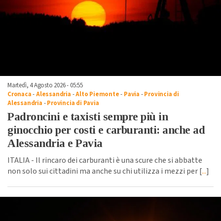
Martedì, 4 Agosto 2026 - 05:55
Cronaca
-
Alessandria
-
Alto Piemonte
-
Pavia
-
Provincia di
Alessandria
-
Provincia di Pavia
Padroncini e taxisti sempre più in
ginocchio per costi e carburanti: anche ad
Alessandria e Pavia
ITALIA - Il rincaro dei carburanti è una scure che si abbatte
non solo sui cittadini ma anche su chi utilizza i mezzi per [
...
]