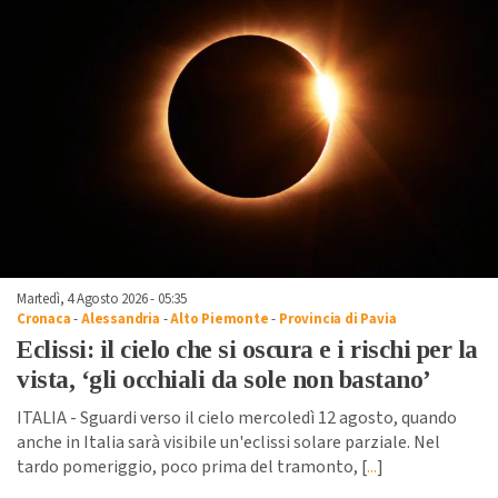
Martedì, 4 Agosto 2026 - 05:35
Cronaca
-
Alessandria
-
Alto Piemonte
-
Provincia di Pavia
Eclissi: il cielo che si oscura e i rischi per la
vista, ‘gli occhiali da sole non bastano’
ITALIA - Sguardi verso il cielo mercoledì 12 agosto, quando
anche in Italia sarà visibile un'eclissi solare parziale. Nel
tardo pomeriggio, poco prima del tramonto, [
...
]