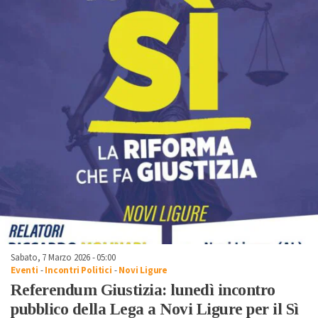
Sabato, 7 Marzo 2026 - 05:00
Eventi
-
Incontri Politici
-
Novi Ligure
Referendum Giustizia: lunedì incontro
pubblico della Lega a Novi Ligure per il Sì