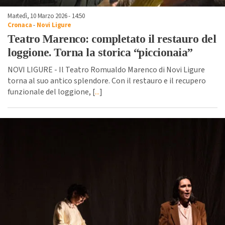
Martedì, 10 Marzo 2026 - 14:50
Cronaca
-
Novi Ligure
Teatro Marenco: completato il restauro del
loggione. Torna la storica “piccionaia”
NOVI LIGURE - Il Teatro Romualdo Marenco di Novi Ligure
torna al suo antico splendore. Con il restauro e il recupero
funzionale del loggione, [
...
]