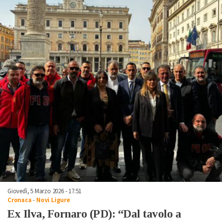
Giovedì, 5 Marzo 2026 - 17:51
Cronaca
-
Novi Ligure
Ex Ilva, Fornaro (PD): “Dal tavolo a