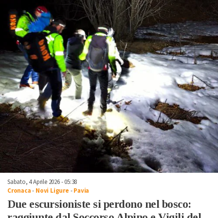
Sabato, 4 Aprile 2026 - 05:38
Cronaca
-
Novi Ligure
-
Pavia
Due escursioniste si perdono nel bosco:
raggiunte dal Soccorso Alpino e Vigili del