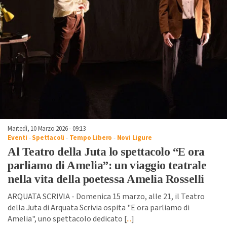
Martedì, 10 Marzo 2026 - 09:13
Eventi
-
Spettacoli
-
Tempo Libero
-
Novi Ligure
Al Teatro della Juta lo spettacolo “E ora
parliamo di Amelia”: un viaggio teatrale
nella vita della poetessa Amelia Rosselli
ARQUATA SCRIVIA - Domenica 15 marzo, alle 21, il Teatro
della Juta di Arquata Scrivia ospita "E ora parliamo di
Amelia", uno spettacolo dedicato [
...
]