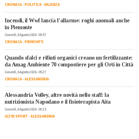
CRONACA
-
POLITICA
-
VALENZA
Incendi, il Wwf lancia l’allarme: roghi anomali anche
in Piemonte
Giovedì, 6 Agosto 2026 - 05:57
CRONACA
-
PIEMONTE
Quando sfalci e rifiuti organici creano un fertilizzante:
da Amag Ambiente 70 compostiere per gli Orti in Città
Giovedì, 6 Agosto 2026 - 05:27
CRONACA
-
ALESSANDRIA
Alessandria Volley, altre novità nello staff: la
nutrizionista Napodano e il fisioterapista Aita
Giovedì, 6 Agosto 2026 - 05:15
ALTRI SPORT
-
ALESSANDRIA