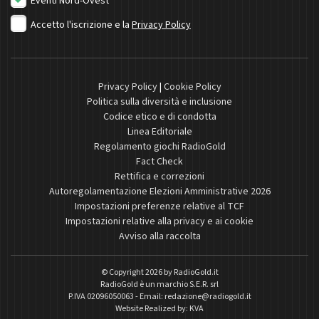
Eventi Nord-Ovest
Accetto l'iscrizione e la
Privacy Policy
Privacy Policy
|
Cookie Policy
Politica sulla diversità e inclusione
Codice etico e di condotta
Linea Editoriale
Regolamento giochi RadioGold
Fact Check
Rettifica e correzioni
Autoregolamentazione Elezioni Amministrative 2026
Impostazioni preferenze relative al TCF
Impostazioni relative alla privacy e ai cookie
Avviso alla raccolta
© Copyright 2026 by
RadioGold.it
RadioGold è un marchio S.E.R. srl
P.IVA 02096050063 - Email:
redazione@radiogold.it
Website Realized by:
KVA