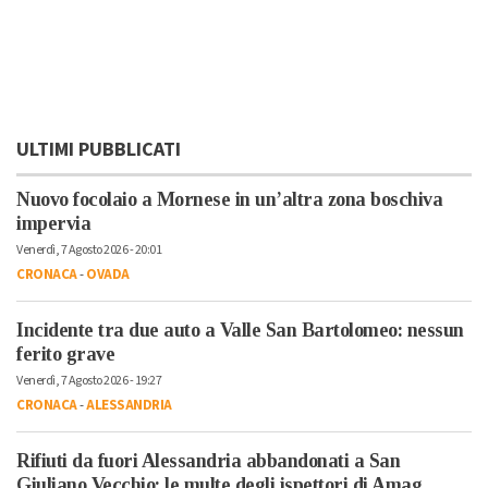
ULTIMI PUBBLICATI
Nuovo focolaio a Mornese in un’altra zona boschiva
impervia
Venerdì, 7 Agosto 2026 - 20:01
CRONACA
-
OVADA
Incidente tra due auto a Valle San Bartolomeo: nessun
ferito grave
Venerdì, 7 Agosto 2026 - 19:27
CRONACA
-
ALESSANDRIA
Rifiuti da fuori Alessandria abbandonati a San
Giuliano Vecchio: le multe degli ispettori di Amag