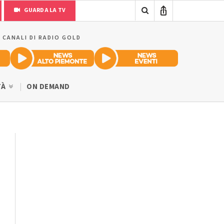
GUARDA LA TV
I CANALI DI RADIO GOLD
TÀ
ON DEMAND