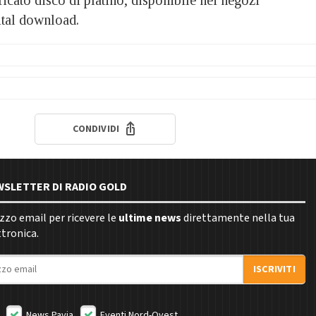
gital download.
CONDIVIDI
EWSLETTER DI RADIO GOLD
rizzo email per ricevere le
ultime news
direttamente nella tua
ttronica.
ISCRIVITI
News Pavia
Eventi Nord-Ovest