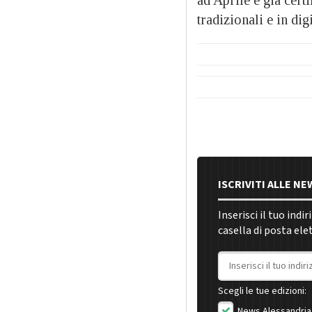
tradizionali e in di
ISCRIVITI ALLE N
Inserisci il tuo indi
casella di posta ele
Indirizzo email
Scegli le tue edizioni:
News Alessandria