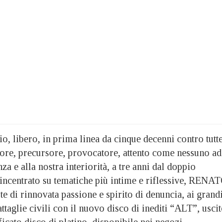
o, libero, in prima linea da cinque decenni contro tutt
atore, precursore, provocatore, attento come nessuno ad
za e alla nostra interiorità, a tre anni dal doppio
incentrato su tematiche più intime e riflessive, RENA
e di rinnovata passione e spirito di denuncia, ai grand
attaglie civili con il nuovo disco di inediti “ALT”, usci
ficato disco di platino, disponibile nei negozi