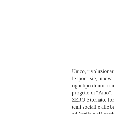
Unico, rivoluzionari
le ipocrisie, innov
ogni tipo di minoran
progetto di “Amo”, 
ZERO è tornato, fort
temi sociali e alle b
ad Aprile e già certi