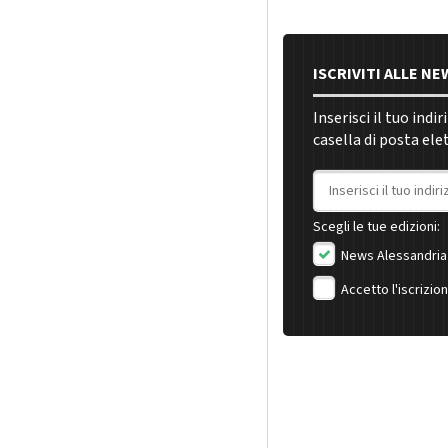
ISCRIVITI ALLE N
Inserisci il tuo indi
casella di posta ele
Indirizzo email
Scegli le tue edizioni:
News Alessandria
Accetto l'iscrizio