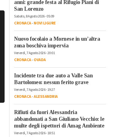
anni: grande festa al Rifugio Piani di
San Lorenzo
Sabato, 8 Agosto 2026 - 05:09
CRONACA
-
NOVI LIGURE
Nuovo focolaio a Mornese in un’altra
zona boschiva impervia
Venerdì, 7 Agosto 2026 - 20:01
CRONACA
-
OVADA
Incidente tra due auto a Valle San
Bartolomeo: nessun ferito grave
Venerdì, 7 Agosto 2026 - 19:27
CRONACA
-
ALESSANDRIA
Rifiuti da fuori Alessandria
abbandonati a San Giuliano Vecchio: le
multe degli ispettori di Amag Ambiente
Venerdì, 7 Agosto 2026 - 18:51