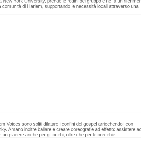
a New York University, prende le redini del gruppo e ne fa un riferime
lla comunità di Harlem, supportando le necessità locali attraverso una
m Voices sono soliti dilatare i confini del gospel arricchendoli con
nky. Amano inoltre ballare e creare coreografie ad effetto: assistere a
 un piacere anche per gli occhi, oltre che per le orecchie.