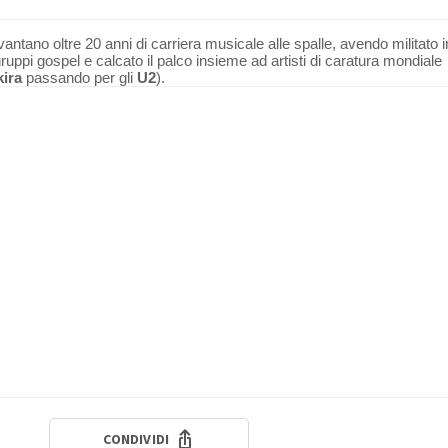
vantano oltre 20 anni di carriera musicale alle spalle, avendo militato i
 gruppi gospel e calcato il palco insieme ad artisti di caratura mondiale
ira
passando per gli
U2
).
CONDIVIDI