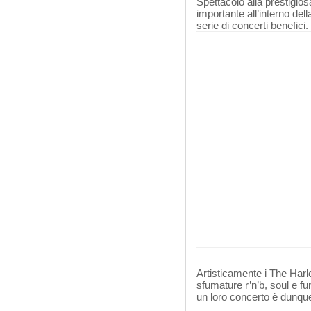
Spettacolo alla prestigios
importante all’interno de
serie di concerti benefici.
Artisticamente i The Harle
sfumature r’n’b, soul e fu
un loro concerto è dunque