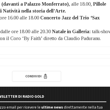
 (davanti a Palazzo Monferrato),
alle 18.00,
Pillole
i Natività nella storia dell’Arte.
 ore 16.00 alle 18.00
Concerto Jazz del Trio ‘Sax
dalle ore 18.00 alle 20.30
Natale in Galleria:
talk-sho
on il Coro ‘By Faith’ diretto da Claudio Paduranu.
CONDIVIDI
EWSLETTER DI RADIO GOLD
rizzo email per ricevere le
ultime news
direttamente nella tua