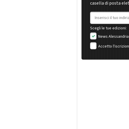
casella di posta ele
Indirizzo email
Scegli le tue edizioni:
News Alessandria
Accetto l'iscrizio