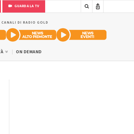
GUARDA LA TV
I CANALI DI RADIO GOLD
TÀ
ON DEMAND