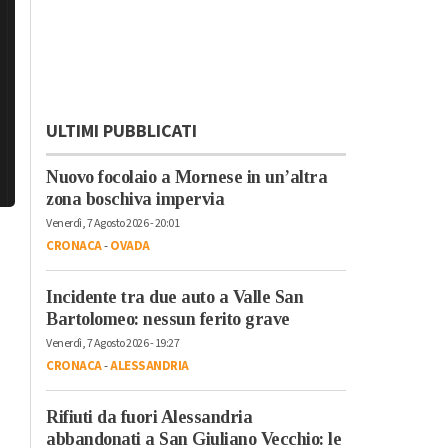
ULTIMI PUBBLICATI
Nuovo focolaio a Mornese in un’altra
zona boschiva impervia
Venerdì, 7 Agosto 2026 - 20:01
CRONACA
-
OVADA
Incidente tra due auto a Valle San
Bartolomeo: nessun ferito grave
Venerdì, 7 Agosto 2026 - 19:27
CRONACA
-
ALESSANDRIA
Rifiuti da fuori Alessandria
abbandonati a San Giuliano Vecchio: le