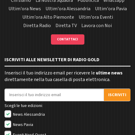
Chi siamo
La Nostra Squadra
Pubblicità
Whatsapp
Ultim'ora News
Ultim'ora Alessandria
Ultim'ora Pavia
Ultim'ora Alto Piemonte
Ultim'ora Eventi
Diretta Radio
Diretta TV
Lavora con Noi
CONTATTACI
ISCRIVITI ALLE NEWSLETTER DI RADIO GOLD
Inserisci il tuo indirizzo email per ricevere le
ultime news
direttamente nella tua casella di posta elettronica.
Indirizzo email
ISCRIVITI
Scegli le tue edizioni:
News Alessandria
News Pavia