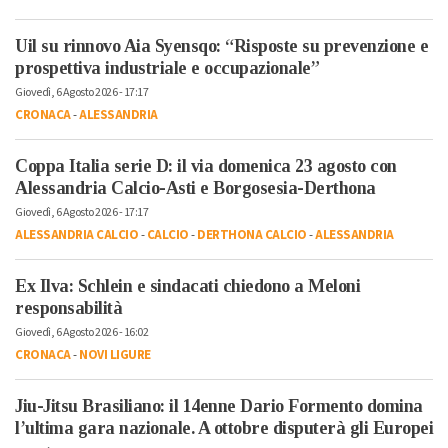
Uil su rinnovo Aia Syensqo: “Risposte su prevenzione e
prospettiva industriale e occupazionale”
Giovedì, 6 Agosto 2026 - 17:17
CRONACA
-
ALESSANDRIA
Coppa Italia serie D: il via domenica 23 agosto con
Alessandria Calcio-Asti e Borgosesia-Derthona
Giovedì, 6 Agosto 2026 - 17:17
ALESSANDRIA CALCIO
-
CALCIO
-
DERTHONA CALCIO
-
ALESSANDRIA
Ex Ilva: Schlein e sindacati chiedono a Meloni
responsabilità
Giovedì, 6 Agosto 2026 - 16:02
CRONACA
-
NOVI LIGURE
Jiu-Jitsu Brasiliano: il 14enne Dario Formento domina
l’ultima gara nazionale. A ottobre disputerà gli Europei