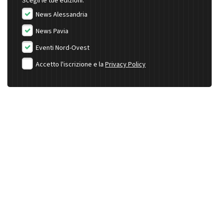
Scegli le tue edizioni:
News Alessandria
News Pavia
Eventi Nord-Ovest
Accetto l'iscrizione e la
Privacy Policy