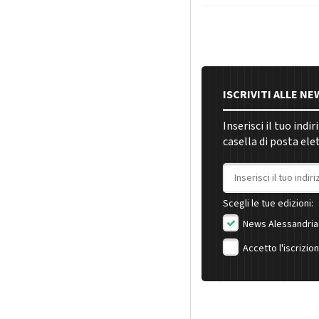
ISCRIVITI ALLE N
Inserisci il tuo indi
casella di posta ele
Indirizzo email
Scegli le tue edizioni:
News Alessandria
Accetto l'iscrizio