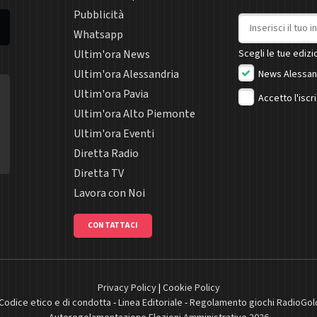
Pubblicità
Indirizzo email
Whatsapp
Ultim'ora News
Scegli le tue edizio
Ultim'ora Alessandria
News Alessan
Ultim'ora Pavia
Accetto l'iscr
Ultim'ora Alto Piemonte
Ultim'ora Eventi
Diretta Radio
Diretta TV
Lavora con Noi
CONTATTACI
Privacy Policy
|
Cookie Policy
Codice etico e di condotta
-
Linea Editoriale
-
Regolamento giochi RadioGol