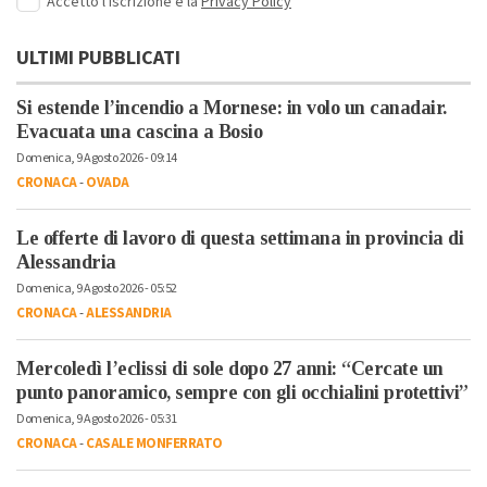
Accetto l'iscrizione e la
Privacy Policy
ULTIMI PUBBLICATI
Si estende l’incendio a Mornese: in volo un canadair.
Evacuata una cascina a Bosio
Domenica, 9 Agosto 2026 - 09:14
CRONACA
-
OVADA
Le offerte di lavoro di questa settimana in provincia di
Alessandria
Domenica, 9 Agosto 2026 - 05:52
CRONACA
-
ALESSANDRIA
Mercoledì l’eclissi di sole dopo 27 anni: “Cercate un
punto panoramico, sempre con gli occhialini protettivi”
Domenica, 9 Agosto 2026 - 05:31
CRONACA
-
CASALE MONFERRATO