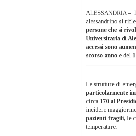
ALESSANDRIA – 
alessandrino si rifl
persone che si riv
Universitaria di Al
accessi sono aument
scorso anno
e del
1
Le strutture di eme
particolarmente im
circa
170 al Presidi
incidere maggiormen
pazienti fragili,
le c
temperature.