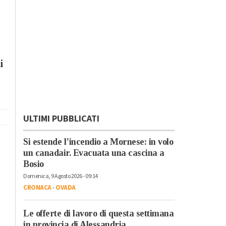
i
ULTIMI PUBBLICATI
Si estende l’incendio a Mornese: in volo
un canadair. Evacuata una cascina a
Bosio
Domenica, 9 Agosto 2026 - 09:14
CRONACA
-
OVADA
Le offerte di lavoro di questa settimana
in provincia di Alessandria