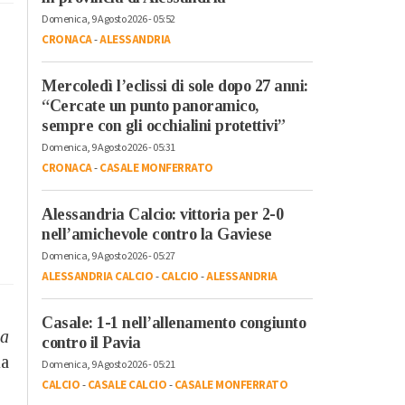
Domenica, 9 Agosto 2026 - 05:52
CRONACA
-
ALESSANDRIA
Mercoledì l’eclissi di sole dopo 27 anni:
“Cercate un punto panoramico,
sempre con gli occhialini protettivi”
Domenica, 9 Agosto 2026 - 05:31
CRONACA
-
CASALE MONFERRATO
Alessandria Calcio: vittoria per 2-0
nell’amichevole contro la Gaviese
Domenica, 9 Agosto 2026 - 05:27
ALESSANDRIA CALCIO
-
CALCIO
-
ALESSANDRIA
Casale: 1-1 nell’allenamento congiunto
la
contro il Pavia
ia
Domenica, 9 Agosto 2026 - 05:21
CALCIO
-
CASALE CALCIO
-
CASALE MONFERRATO