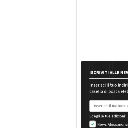
ISCRIVITI ALLE N
Inserisci il tuo indi
casella di posta ele
Indirizzo email
Scegli le tue edizioni:
News Alessandria