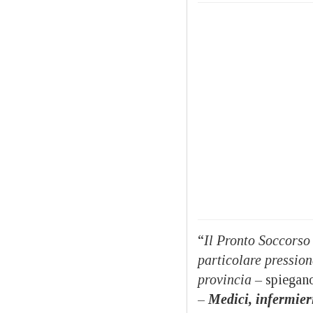
“
Il Pronto Soccorso
particolare pression
provincia
–
spiegano
–
Medici, infermieri