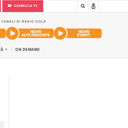
GUARDA LA TV
I CANALI DI RADIO GOLD
TÀ
ON DEMAND