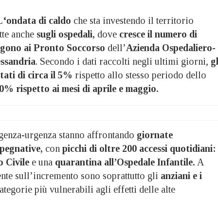
L
‘ondata di caldo
che sta investendo il territorio
ette anche
sugli ospedali,
dove
cresce il numero di
olgono ai Pronto Soccorso
dell’
Azienda Ospedaliero-
essandria
. Secondo i dati raccolti negli ultimi giorni,
gl
ati di circa il 5%
rispetto allo stesso periodo dello
0% rispetto ai mesi di aprile e maggio.
rgenza-urgenza stanno affrontando
giornate
pegnative,
con
picchi di oltre 200 accessi quotidiani:
o Civile
e una
quarantina all’Ospedale Infantile.
A
te sull’incremento sono soprattutto gli
anziani e i
ategorie più vulnerabili agli effetti delle alte