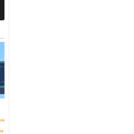
Venerdì, 31 Luglio 2026 - 16:11
Giovedì, 30 Luglio 2026 - 05:30
Cronaca
-
Alessandria
Cronaca
-
Alessandria
-
Ondate di calore e
“Il Tribunale perde
ure
rischio incendi: la
un pezzo ogni cinque
za
Protezione Civile non
minuti”. La