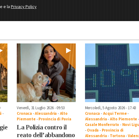
ne e la
Privacy Policy
0
Venerdì, 31 Luglio 2026 - 09:53
Mercoledì, 5 Agosto 2026 - 17:43
i
-
Cronaca
-
Alessandria
-
Alto
Cronaca
-
Acqui Terme
-
Piemonte
-
Provincia di Pavia
Alessandria
-
Alto Piemonte
Casale Monferrato
-
Novi Lig
egie
La Polizia contro il
-
Ovada
-
Provincia di
reato dell’abbandono
Alessandria
-
Tortona
-
Valen