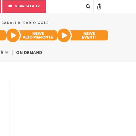
GUARDA LA TV
I CANALI DI RADIO GOLD
TÀ
ON DEMAND