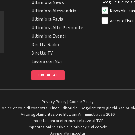
Ultim'ora News
Scegli le tue edizio
Ultim'ora Alessandria
News Alessan
Ultim'ora Pavia
Accetto l'iscr
Ultim'ora Alto Piemonte
Ultim'ora Eventi
Diretta Radio
Diretta TV
Lavora con Noi
CONTATTACI
Privacy Policy
|
Cookie Policy
Codice etico e di condotta
-
Linea Editoriale
-
Regolamento giochi RadioGol
Autoregolamentazione Elezioni Amministrative 2026
Impostazioni preferenze relative al TCF
Impostazioni relative alla privacy e ai cookie
Avviso alla raccolta