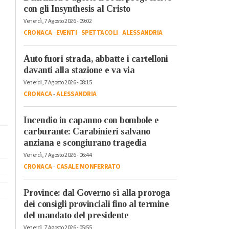
con gli Insynthesis al Cristo
Venerdì, 7 Agosto 2026 - 09:02
CRONACA
-
EVENTI
-
SPETTACOLI
-
ALESSANDRIA
Auto fuori strada, abbatte i cartelloni
davanti alla stazione e va via
Venerdì, 7 Agosto 2026 - 08:15
CRONACA
-
ALESSANDRIA
Incendio in capanno con bombole e
carburante: Carabinieri salvano
anziana e scongiurano tragedia
Venerdì, 7 Agosto 2026 - 06:44
CRONACA
-
CASALE MONFERRATO
Province: dal Governo sì alla proroga
dei consigli provinciali fino al termine
del mandato del presidente
Venerdì, 7 Agosto 2026 - 05:55