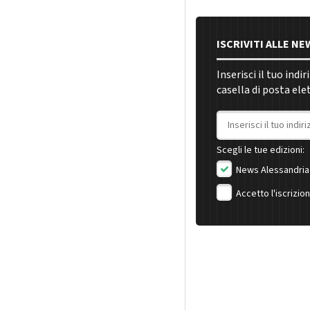
ISCRIVITI ALLE N
Inserisci il tuo indi
casella di posta ele
Indirizzo email
Scegli le tue edizioni:
News Alessandria
Accetto l'iscrizio