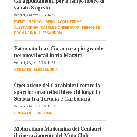
Gli appuntamenti per il tempo libero di
sabato 8 agosto
Venerdì, 7 Agosto 2026 - 14:30
EVENTI
-
TEMPO LIBERO
-
ACQUI TERME
-
ALESSANDRIA
-
CASALE MONFERRATO
-
PIEMONTE
-
PROVINCIA DI ALESSANDRIA
Patronato Inac Cia ancora più grande
nei nuovi locali in via Mazzini
Venerdì, 7 Agosto 2026 - 14:26
CRONACA
-
ALESSANDRIA
Operazione dei Carabinieri contro lo
spaccio: smantellati bivacchi lungo lo
Scrivia tra Tortona e Carbonara
Venerdì, 7 Agosto 2026 - 13:59
CRONACA
-
TORTONA
Motoraduno Madonnina dei Centauri:
il ringraziamento del Moto Club