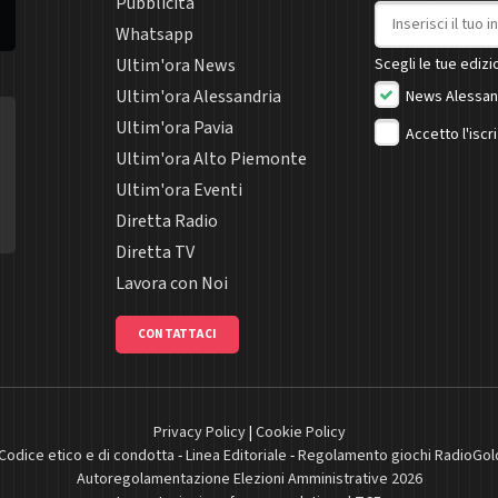
Pubblicità
Indirizzo email
Whatsapp
Ultim'ora News
Scegli le tue edizio
Ultim'ora Alessandria
News Alessan
Ultim'ora Pavia
Accetto l'iscr
Ultim'ora Alto Piemonte
Ultim'ora Eventi
Diretta Radio
Diretta TV
Lavora con Noi
CONTATTACI
Privacy Policy
|
Cookie Policy
Codice etico e di condotta
-
Linea Editoriale
-
Regolamento giochi RadioGol
Autoregolamentazione Elezioni Amministrative 2026