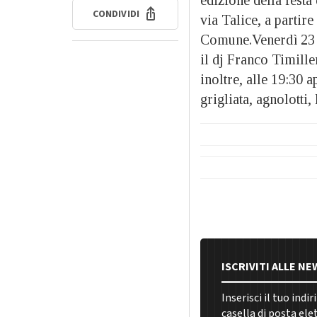
CONDIVIDI
via Talice, a partir
Comune.Venerdì 23 G
il dj Franco Timille
inoltre, alle 19:30 a
grigliata, agnolotti
ISCRIVITI ALLE N
Inserisci il tuo indi
casella di posta ele