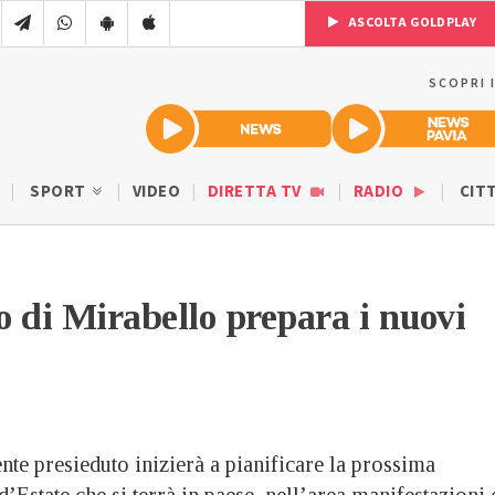
ASCOLTA GOLDPLAY
SCOPRI 
SPORT
VIDEO
DIRETTA TV
RADIO
CIT
 di Mirabello prepara i nuovi
ente presieduto inizierà a pianificare la prossima
d’Estate che si terrà in paese, nell’area manifestazioni 