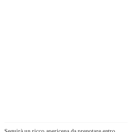
Seguirà un ricco apericena da prenotare entro