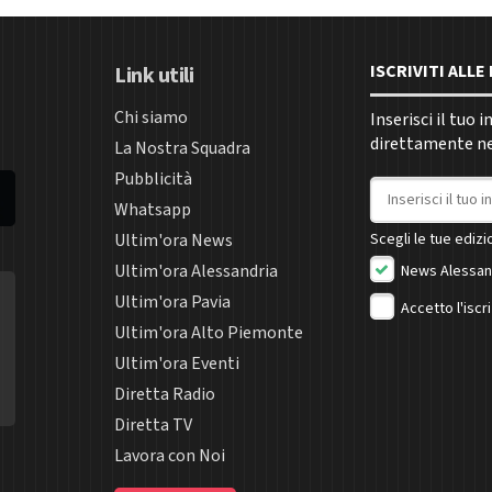
ISCRIVITI ALL
Link utili
Chi siamo
Inserisci il tuo 
direttamente nel
La Nostra Squadra
Pubblicità
Indirizzo email
Whatsapp
Ultim'ora News
Scegli le tue edizio
Ultim'ora Alessandria
News Alessan
Ultim'ora Pavia
Accetto l'iscr
Ultim'ora Alto Piemonte
Ultim'ora Eventi
Diretta Radio
Diretta TV
Lavora con Noi