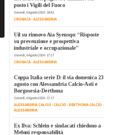
posto i Vigili del Fuoco
Giovedì, 6 Agosto 2026 - 18:41
CRONACA
-
ALESSANDRIA
Uil su rinnovo Aia Syensqo: “Risposte
su prevenzione e prospettiva
industriale e occupazionale”
Giovedì, 6 Agosto 2026 - 17:17
CRONACA
-
ALESSANDRIA
Coppa Italia serie D: il via domenica 23
agosto con Alessandria Calcio-Asti e
Borgosesia-Derthona
Giovedì, 6 Agosto 2026 - 17:17
ALESSANDRIA CALCIO
-
CALCIO
-
DERTHONA CALCIO
-
ALESSANDRIA
Ex Ilva: Schlein e sindacati chiedono a
Meloni responsabilità