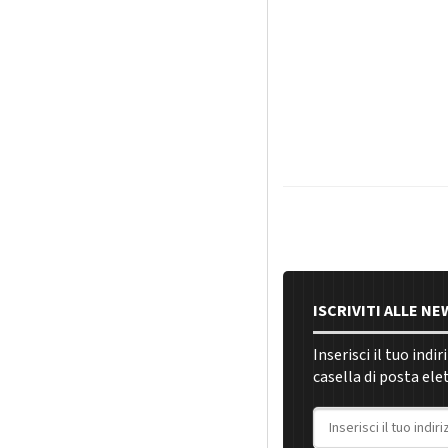
ISCRIVITI ALLE N
Inserisci il tuo indi
casella di posta ele
Indirizzo email