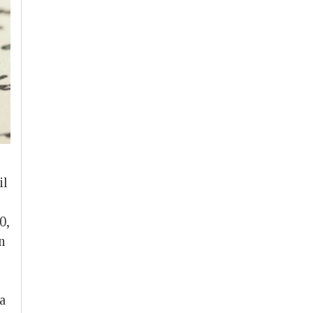
il
0,
n
la