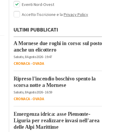
Eventi Nord-Ovest
Accetto l'iscrizione e la
Privacy Policy
ULTIMI PUBBLICATI
A Mornese due roghi in corso: sul posto
anche un elicottero
Sabato, 8 Agosto 2026 - 19:47
CRONACA
-
OVADA
Ripreso l’incendio boschivo spento la
scorsa notte a Mornese
Sabato, 8 Agosto 2026 - 16:59
CRONACA
-
OVADA
Emergenza idrica: asse Piemonte-
Liguria per realizzare invasi nell’area
delle Alpi Marittime