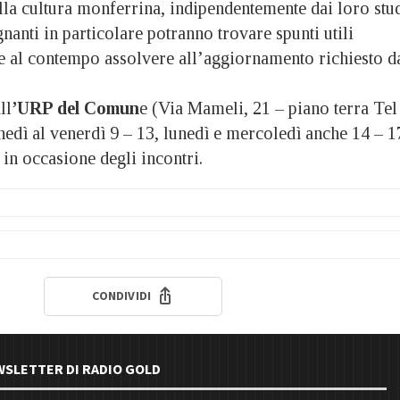
 alla cultura monferrina, indipendentemente dai loro stu
gnanti in particolare potranno trovare spunti utili
e al contempo assolvere all’aggiornamento richiesto d
ll
’URP del Comun
e (Via Mameli, 21 – piano terra Tel
edì al venerdì 9 – 13, lunedì e mercoledì anche 14 – 1
in occasione degli incontri.
CONDIVIDI
EWSLETTER DI RADIO GOLD