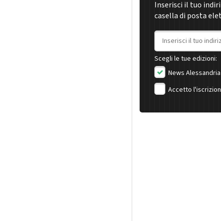
Inserisci il tuo indi
casella di posta ele
Indirizzo email
Scegli le tue edizioni:
News Alessandria
Accetto l'iscrizio