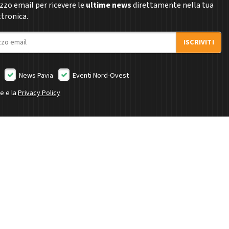
rizzo email per ricevere le
ultime news
direttamente nella tua
ttronica.
ISCRIVITI
News Pavia
Eventi Nord-Ovest
ne e la
Privacy Policy