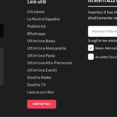
ISCRIVITI ALL
Link utili
Chi siamo
Inserisci il tuo 
direttamente nel
La Nostra Squadra
Pubblicità
Indirizzo email
Whatsapp
Ultim'ora News
Scegli le tue edizio
Ultim'ora Alessandria
News Alessan
Ultim'ora Pavia
Accetto l'iscr
Ultim'ora Alto Piemonte
Ultim'ora Eventi
Diretta Radio
Diretta TV
Lavora con Noi
CONTATTACI