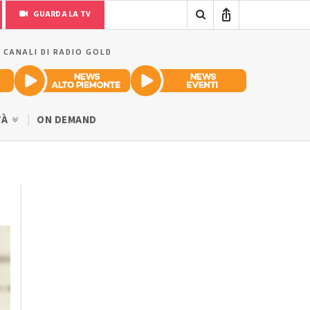
GUARDA LA TV
I CANALI DI RADIO GOLD
TÀ
ON DEMAND