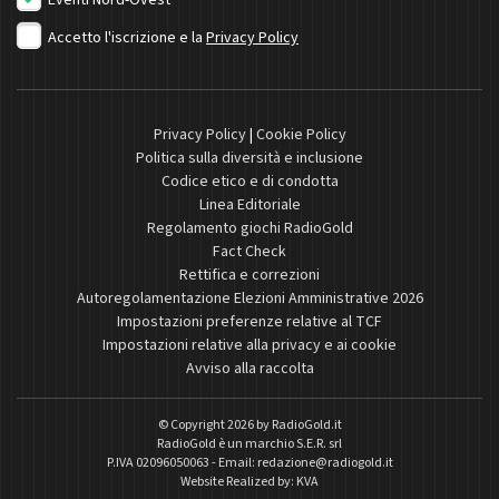
Eventi Nord-Ovest
Accetto l'iscrizione e la
Privacy Policy
Privacy Policy
|
Cookie Policy
Politica sulla diversità e inclusione
Codice etico e di condotta
Linea Editoriale
Regolamento giochi RadioGold
Fact Check
Rettifica e correzioni
Autoregolamentazione Elezioni Amministrative 2026
Impostazioni preferenze relative al TCF
Impostazioni relative alla privacy e ai cookie
Avviso alla raccolta
© Copyright 2026 by
RadioGold.it
RadioGold è un marchio S.E.R. srl
P.IVA 02096050063 - Email:
redazione@radiogold.it
Website Realized by:
KVA