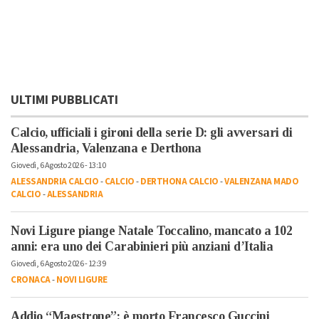
ULTIMI PUBBLICATI
Calcio, ufficiali i gironi della serie D: gli avversari di
Alessandria, Valenzana e Derthona
Giovedì, 6 Agosto 2026 - 13:10
ALESSANDRIA CALCIO
-
CALCIO
-
DERTHONA CALCIO
-
VALENZANA MADO
CALCIO
-
ALESSANDRIA
Novi Ligure piange Natale Toccalino, mancato a 102
anni: era uno dei Carabinieri più anziani d’Italia
Giovedì, 6 Agosto 2026 - 12:39
CRONACA
-
NOVI LIGURE
Addio “Maestrone”: è morto Francesco Guccini