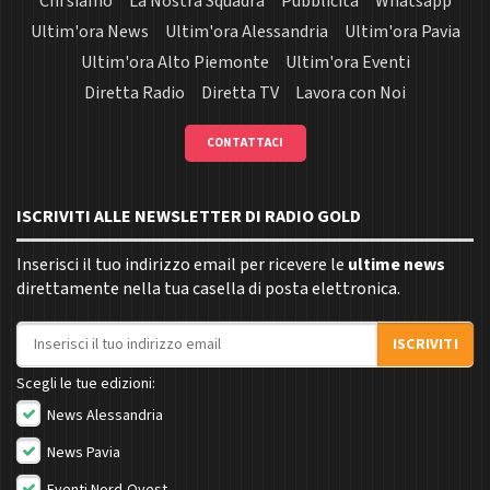
Chi siamo
La Nostra Squadra
Pubblicità
Whatsapp
Ultim'ora News
Ultim'ora Alessandria
Ultim'ora Pavia
Ultim'ora Alto Piemonte
Ultim'ora Eventi
Diretta Radio
Diretta TV
Lavora con Noi
CONTATTACI
ISCRIVITI ALLE NEWSLETTER DI RADIO GOLD
Inserisci il tuo indirizzo email per ricevere le
ultime news
direttamente nella tua casella di posta elettronica.
Indirizzo email
ISCRIVITI
Scegli le tue edizioni:
News Alessandria
News Pavia