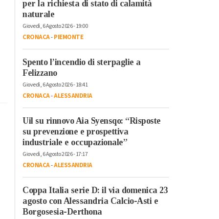
per la richiesta di stato di calamità
naturale
Giovedì, 6 Agosto 2026 - 19:00
CRONACA
-
PIEMONTE
Spento l’incendio di sterpaglie a
Felizzano
Giovedì, 6 Agosto 2026 - 18:41
CRONACA
-
ALESSANDRIA
Uil su rinnovo Aia Syensqo: “Risposte
su prevenzione e prospettiva
industriale e occupazionale”
Giovedì, 6 Agosto 2026 - 17:17
CRONACA
-
ALESSANDRIA
Coppa Italia serie D: il via domenica 23
agosto con Alessandria Calcio-Asti e
Borgosesia-Derthona