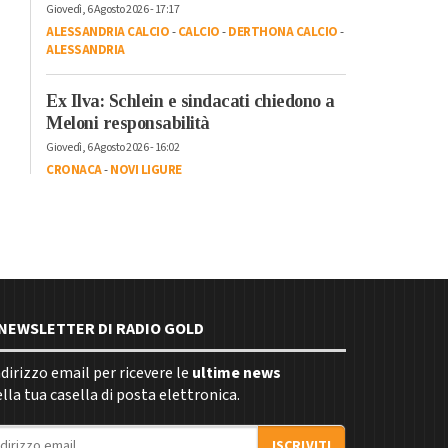
Giovedì, 6 Agosto 2026 - 17:17
ALESSANDRIA CALCIO
-
CALCIO
-
DERTHONA CALCIO
-
ALESSANDRIA
Ex Ilva: Schlein e sindacati chiedono a
Meloni responsabilità
Giovedì, 6 Agosto 2026 - 16:02
CRONACA
-
NOVI LIGURE
E NEWSLETTER DI RADIO GOLD
indirizzo email per ricevere le
ultime news
la tua casella di posta elettronica.
ISCRIVITI