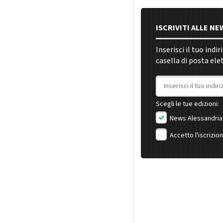
ISCRIVITI ALLE N
Inserisci il tuo indi
casella di posta ele
Indirizzo email
Scegli le tue edizioni:
News Alessandria
Accetto l'iscrizio