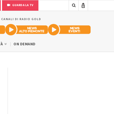
GUARDA LA TV
I CANALI DI RADIO GOLD
TÀ
ON DEMAND