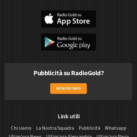
Pubblicità su RadioGold?
RICHIEDI INFO
Link utili
Chi siamo
La Nostra Squadra
Pubblicità
Whatsapp
Ultim'ora News
Ultim'ora Alessandria
Ultim'ora Pavia