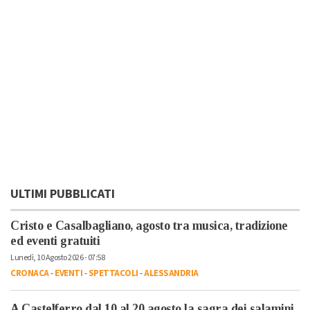
ULTIMI PUBBLICATI
Cristo e Casalbagliano, agosto tra musica, tradizione
ed eventi gratuiti
Lunedì, 10 Agosto 2026 - 07:58
CRONACA
-
EVENTI
-
SPETTACOLI
-
ALESSANDRIA
A Castelferro dal 10 al 20 agosto la sagra dei salamini