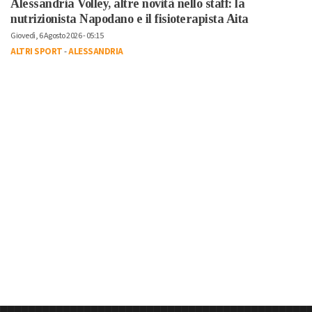
Alessandria Volley, altre novità nello staff: la
nutrizionista Napodano e il fisioterapista Aita
Giovedì, 6 Agosto 2026 - 05:15
ALTRI SPORT
-
ALESSANDRIA