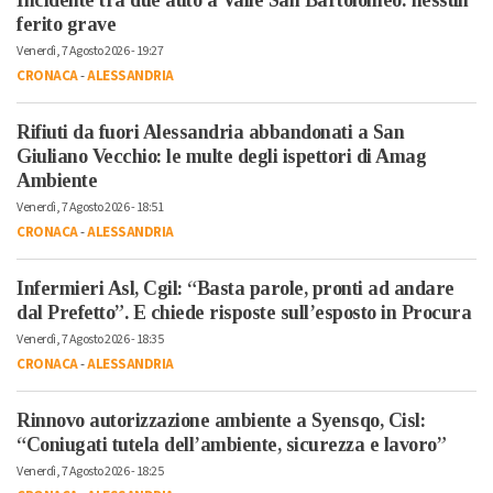
Incidente tra due auto a Valle San Bartolomeo: nessun
ferito grave
Venerdì, 7 Agosto 2026 - 19:27
CRONACA
-
ALESSANDRIA
Rifiuti da fuori Alessandria abbandonati a San
Giuliano Vecchio: le multe degli ispettori di Amag
Ambiente
Venerdì, 7 Agosto 2026 - 18:51
CRONACA
-
ALESSANDRIA
Infermieri Asl, Cgil: “Basta parole, pronti ad andare
dal Prefetto”. E chiede risposte sull’esposto in Procura
Venerdì, 7 Agosto 2026 - 18:35
CRONACA
-
ALESSANDRIA
Rinnovo autorizzazione ambiente a Syensqo, Cisl:
“Coniugati tutela dell’ambiente, sicurezza e lavoro”
Venerdì, 7 Agosto 2026 - 18:25