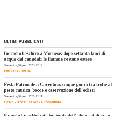
ULTIMI PUBBLICATI
Incendio boschivo a Mornese: dopo settanta lanci di
acqua dai canadair le fiamme restano estese
Domenica, 9 Agosto 2026 - 22:17
CRONACA
-
OVADA
Festa Patronale a Carentino: cinque giorni tra trofie al
pesto, musica, bocce e osservazione dell’eclissi
Domenica, 9 Agosto 2026 - 22:11
EVENTI
-
FESTE E SAGRE
-
ALESSANDRIA
È morto Livio Berruti, leggenda dell’atletica italiana e