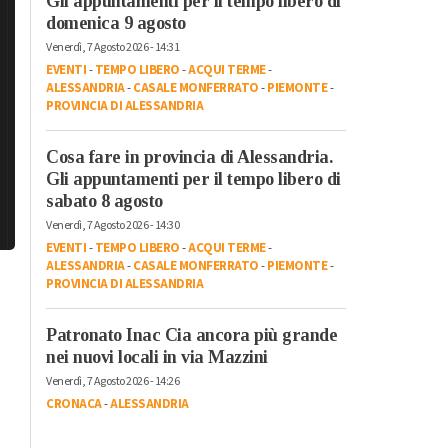
Gli appuntamenti per il tempo libero di
domenica 9 agosto
Venerdì, 7 Agosto 2026 - 14:31
EVENTI
-
TEMPO LIBERO
-
ACQUI TERME
-
ALESSANDRIA
-
CASALE MONFERRATO
-
PIEMONTE
-
PROVINCIA DI ALESSANDRIA
Cosa fare in provincia di Alessandria.
Gli appuntamenti per il tempo libero di
sabato 8 agosto
Venerdì, 7 Agosto 2026 - 14:30
EVENTI
-
TEMPO LIBERO
-
ACQUI TERME
-
ALESSANDRIA
-
CASALE MONFERRATO
-
PIEMONTE
-
PROVINCIA DI ALESSANDRIA
Patronato Inac Cia ancora più grande
nei nuovi locali in via Mazzini
Venerdì, 7 Agosto 2026 - 14:26
CRONACA
-
ALESSANDRIA