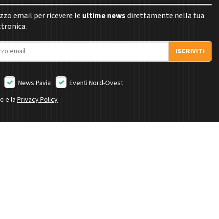
rizzo email per ricevere le
ultime news
direttamente nella tua
ttronica.
ISCRIVITI
News Pavia
Eventi Nord-Ovest
ne e la
Privacy Policy