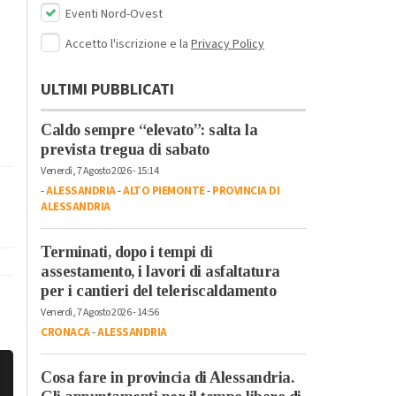
Eventi Nord-Ovest
Accetto l'iscrizione e la
Privacy Policy
ULTIMI PUBBLICATI
Caldo sempre “elevato”: salta la
prevista tregua di sabato
Venerdì, 7 Agosto 2026 - 15:14
-
ALESSANDRIA
-
ALTO PIEMONTE
-
PROVINCIA DI
ALESSANDRIA
Terminati, dopo i tempi di
assestamento, i lavori di asfaltatura
per i cantieri del teleriscaldamento
Venerdì, 7 Agosto 2026 - 14:56
CRONACA
-
ALESSANDRIA
Cosa fare in provincia di Alessandria.