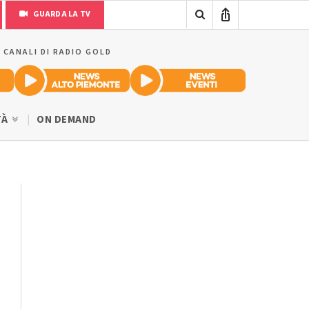
GUARDA LA TV
I CANALI DI RADIO GOLD
TÀ
ON DEMAND