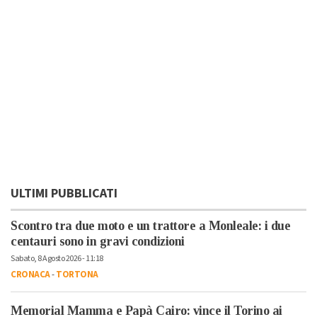
ULTIMI PUBBLICATI
Scontro tra due moto e un trattore a Monleale: i due
centauri sono in gravi condizioni
Sabato, 8 Agosto 2026 - 11:18
CRONACA
-
TORTONA
Memorial Mamma e Papà Cairo: vince il Torino ai