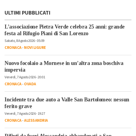
ULTIMI PUBBLICATI
L’associazione Pietra Verde celebra 25 anni: grande
festa al Rifugio Piani di San Lorenzo
Sabato, 8 Agosto 2026 - 05:09
CRONACA
-
NOVI LIGURE
Nuovo focolaio a Mornese in un’altra zona boschiva
impervia
Venerdì, 7 Agosto 2026 - 20:01
CRONACA
-
OVADA
Incidente tra due auto a Valle San Bartolomeo: nessun
ferito grave
Venerdì, 7 Agosto 2026 - 19:27
CRONACA
-
ALESSANDRIA
Rifiuti da fuori Alessandria abbandonati a San