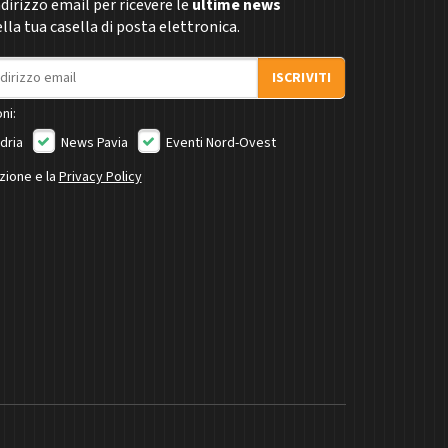
indirizzo email per ricevere le
ultime news
la tua casella di posta elettronica.
ISCRIVITI
ni:
dria
News Pavia
Eventi Nord-Ovest
izione e la
Privacy Policy