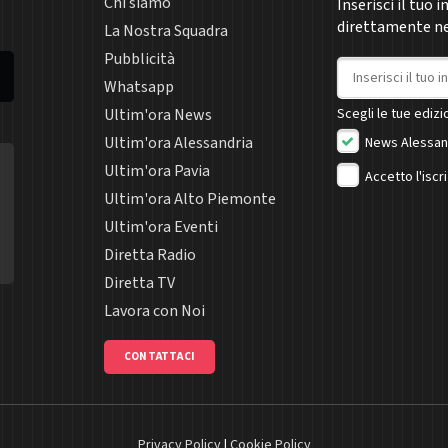
Chi siamo
Inserisci il tuo 
direttamente nel
La Nostra Squadra
Pubblicità
Indirizzo email
Whatsapp
Ultim'ora News
Scegli le tue edizio
Ultim'ora Alessandria
News Alessan
Ultim'ora Pavia
Accetto l'iscr
Ultim'ora Alto Piemonte
Ultim'ora Eventi
Diretta Radio
Diretta TV
Lavora con Noi
CONTATTACI
Privacy Policy
|
Cookie Policy