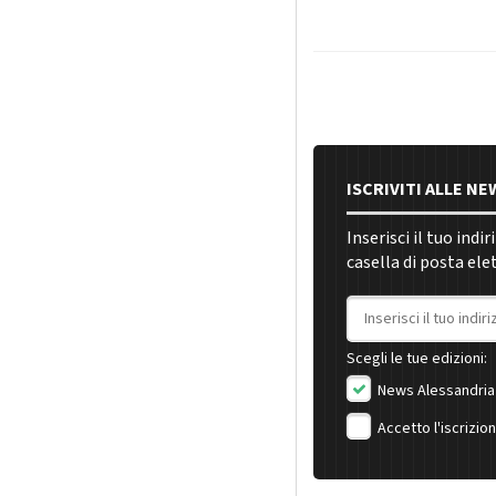
ISCRIVITI ALLE N
Inserisci il tuo indi
casella di posta ele
Indirizzo email
Scegli le tue edizioni:
News Alessandria
Accetto l'iscrizio