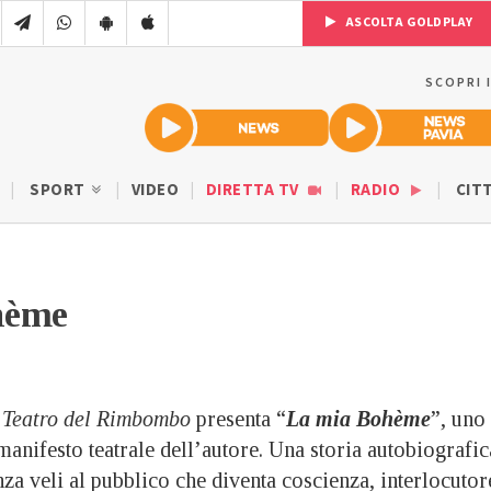
ASCOLTA GOLDPLAY
SCOPRI 
SPORT
VIDEO
DIRETTA TV
RADIO
CIT
hème
l
Teatro del Rimbombo
presenta “
La mia Bohème
”, uno
manifesto teatrale dell’autore. Una storia autobiografic
nza veli al pubblico che diventa coscienza, interlocutor