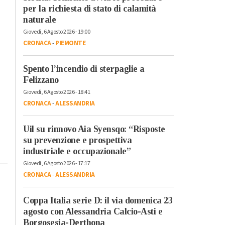
per la richiesta di stato di calamità
naturale
Giovedì, 6 Agosto 2026 - 19:00
CRONACA
-
PIEMONTE
Spento l’incendio di sterpaglie a
Felizzano
Giovedì, 6 Agosto 2026 - 18:41
CRONACA
-
ALESSANDRIA
Uil su rinnovo Aia Syensqo: “Risposte
su prevenzione e prospettiva
industriale e occupazionale”
Giovedì, 6 Agosto 2026 - 17:17
CRONACA
-
ALESSANDRIA
Coppa Italia serie D: il via domenica 23
agosto con Alessandria Calcio-Asti e
Borgosesia-Derthona