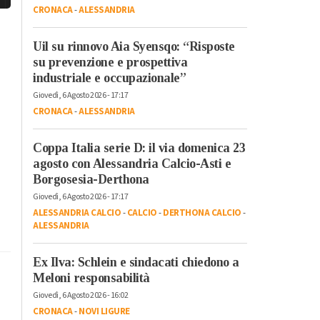
CRONACA
-
ALESSANDRIA
Uil su rinnovo Aia Syensqo: “Risposte
su prevenzione e prospettiva
industriale e occupazionale”
Giovedì, 6 Agosto 2026 - 17:17
CRONACA
-
ALESSANDRIA
Coppa Italia serie D: il via domenica 23
agosto con Alessandria Calcio-Asti e
Borgosesia-Derthona
Giovedì, 6 Agosto 2026 - 17:17
ALESSANDRIA CALCIO
-
CALCIO
-
DERTHONA CALCIO
-
ALESSANDRIA
Ex Ilva: Schlein e sindacati chiedono a
Meloni responsabilità
Giovedì, 6 Agosto 2026 - 16:02
CRONACA
-
NOVI LIGURE