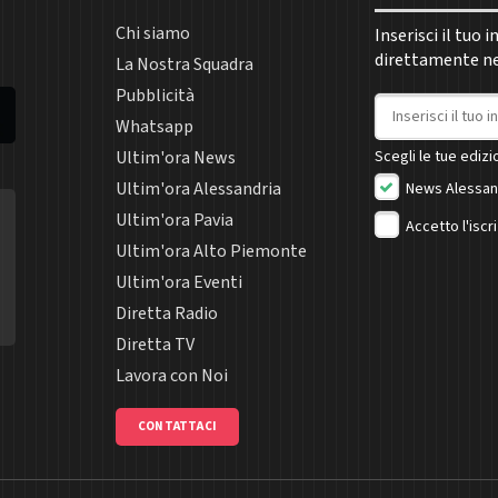
Chi siamo
Inserisci il tuo 
direttamente nel
La Nostra Squadra
Pubblicità
Indirizzo email
Whatsapp
Ultim'ora News
Scegli le tue edizio
Ultim'ora Alessandria
News Alessan
Ultim'ora Pavia
Accetto l'iscr
Ultim'ora Alto Piemonte
Ultim'ora Eventi
Diretta Radio
Diretta TV
Lavora con Noi
CONTATTACI