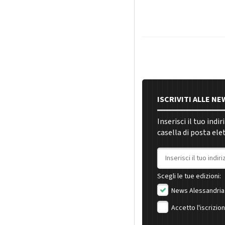
ISCRIVITI ALLE N
Inserisci il tuo indi
casella di posta ele
Indirizzo email
Scegli le tue edizioni:
News Alessandria
Accetto l'iscrizio