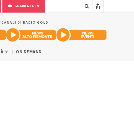
GUARDA LA TV
I CANALI DI RADIO GOLD
TÀ
ON DEMAND