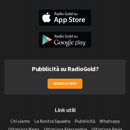
Pubblicità su RadioGold?
RICHIEDI INFO
Link utili
Chi siamo
La Nostra Squadra
Pubblicità
Whatsapp
Ultim'ora News
Ultim'ora Alessandria
Ultim'ora Pavia