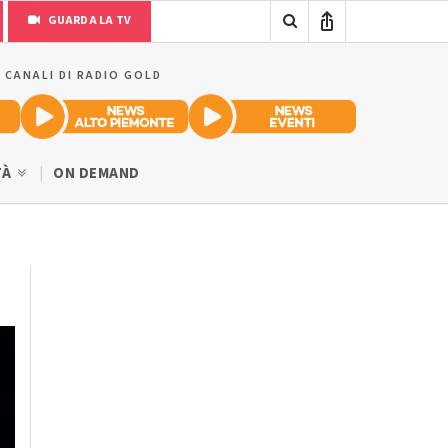
GUARDA LA TV
I CANALI DI RADIO GOLD
TÀ
ON DEMAND