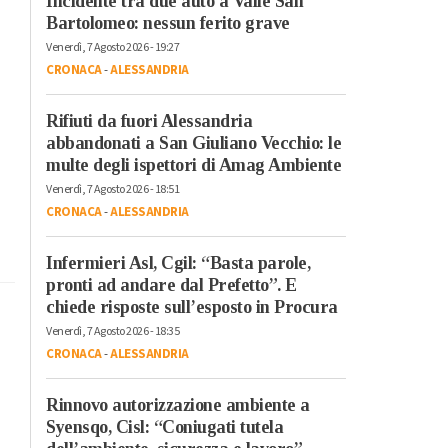
Incidente tra due auto a Valle San
Bartolomeo: nessun ferito grave
Venerdì, 7 Agosto 2026 - 19:27
CRONACA
-
ALESSANDRIA
Rifiuti da fuori Alessandria
abbandonati a San Giuliano Vecchio: le
multe degli ispettori di Amag Ambiente
Venerdì, 7 Agosto 2026 - 18:51
CRONACA
-
ALESSANDRIA
Infermieri Asl, Cgil: “Basta parole,
pronti ad andare dal Prefetto”. E
chiede risposte sull’esposto in Procura
Venerdì, 7 Agosto 2026 - 18:35
CRONACA
-
ALESSANDRIA
Rinnovo autorizzazione ambiente a
Syensqo, Cisl: “Coniugati tutela