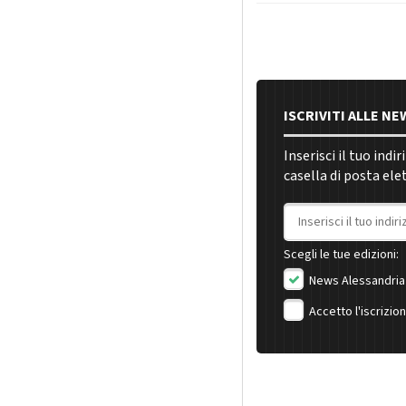
ISCRIVITI ALLE N
Inserisci il tuo indi
casella di posta ele
Indirizzo email
Scegli le tue edizioni:
News Alessandria
Accetto l'iscrizio