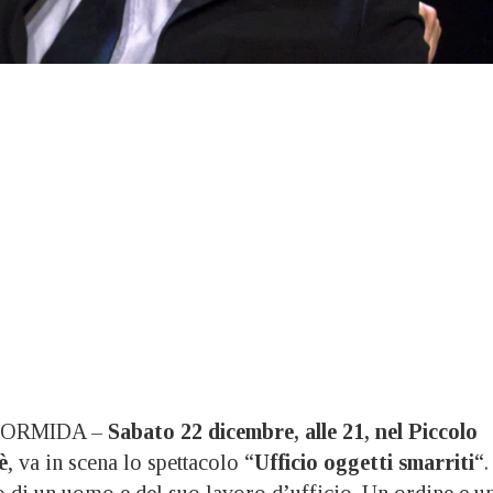
ORMIDA –
Sabato 22 dicembre, alle 21, nel Piccolo
è
, va in scena lo spettacolo “
Ufficio oggetti smarriti
“.
to di un uomo e del suo lavoro d’ufficio. Un ordine e u