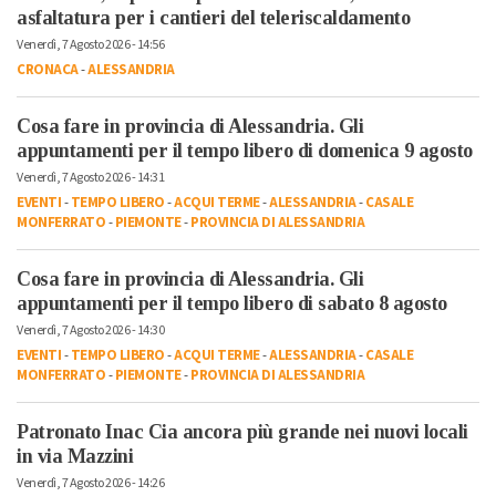
asfaltatura per i cantieri del teleriscaldamento
Venerdì, 7 Agosto 2026 - 14:56
CRONACA
-
ALESSANDRIA
Cosa fare in provincia di Alessandria. Gli
appuntamenti per il tempo libero di domenica 9 agosto
Venerdì, 7 Agosto 2026 - 14:31
EVENTI
-
TEMPO LIBERO
-
ACQUI TERME
-
ALESSANDRIA
-
CASALE
MONFERRATO
-
PIEMONTE
-
PROVINCIA DI ALESSANDRIA
Cosa fare in provincia di Alessandria. Gli
appuntamenti per il tempo libero di sabato 8 agosto
Venerdì, 7 Agosto 2026 - 14:30
EVENTI
-
TEMPO LIBERO
-
ACQUI TERME
-
ALESSANDRIA
-
CASALE
MONFERRATO
-
PIEMONTE
-
PROVINCIA DI ALESSANDRIA
Patronato Inac Cia ancora più grande nei nuovi locali
in via Mazzini
Venerdì, 7 Agosto 2026 - 14:26