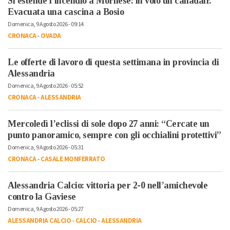
Si estende l’incendio a Mornese: in volo un canadair.
Evacuata una cascina a Bosio
Domenica, 9 Agosto 2026 - 09:14
CRONACA
-
OVADA
Le offerte di lavoro di questa settimana in provincia di
Alessandria
Domenica, 9 Agosto 2026 - 05:52
CRONACA
-
ALESSANDRIA
Mercoledì l’eclissi di sole dopo 27 anni: “Cercate un
punto panoramico, sempre con gli occhialini protettivi”
Domenica, 9 Agosto 2026 - 05:31
CRONACA
-
CASALE MONFERRATO
Alessandria Calcio: vittoria per 2-0 nell’amichevole
contro la Gaviese
Domenica, 9 Agosto 2026 - 05:27
ALESSANDRIA CALCIO
-
CALCIO
-
ALESSANDRIA