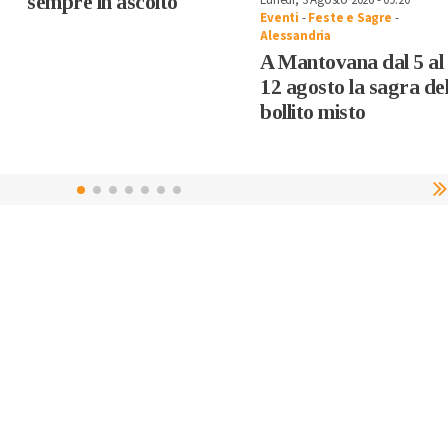
sempre in ascolto
Eventi
-
Feste e Sagre
-
Alessandria
A Mantovana dal 5 al
12 agosto la sagra de
bollito misto