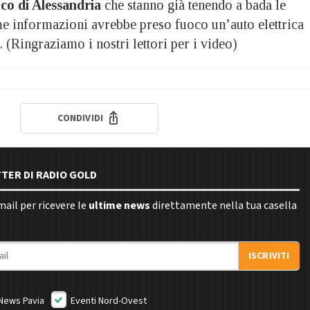
oco di Alessandria
che stanno già tenendo a bada le
me informazioni avrebbe preso fuoco un’auto elettrica
a. (Ringraziamo i nostri lettori per i video)
CONDIVIDI
TTER DI RADIO GOLD
email per ricevere le
ultime news
direttamente nella tua casella
ISCRIVITI
News Pavia
Eventi Nord-Ovest