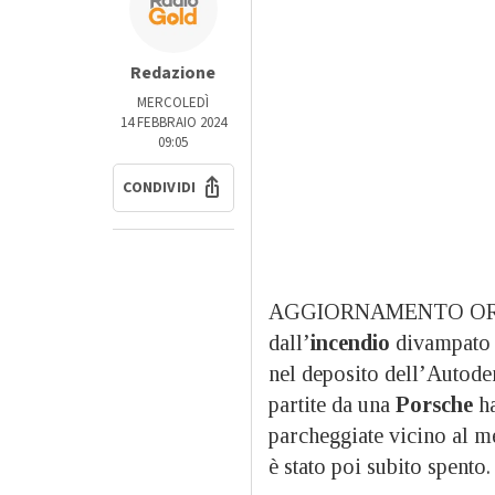
Redazione
MERCOLEDÌ
14 FEBBRAIO 2024
09:05
CONDIVIDI
AGGIORNAMENTO OR
dall’
incendio
divampato 
nel deposito dell’Autode
partite da una
Porsche
ha
parcheggiate vicino al me
è stato poi subito spento