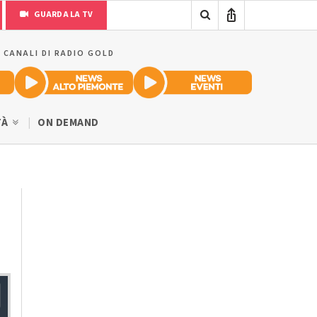
GUARDA LA TV
I CANALI DI RADIO GOLD
TÀ
ON DEMAND