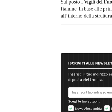
Sul posto i
Vigili del Fu
fiamme. In base alle pri
all’interno della struttur
ISCRIVITI ALLE NEWSLE
Inserisci il tuo indirizzo 
di posta elettronica.
Indirizzo email
Scegli le tue edizioni:
News Alessandria