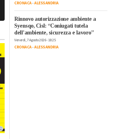
CRONACA
-
ALESSANDRIA
Rinnovo autorizzazione ambiente a
Syensqo, Cisl: “Coniugati tutela
dell’ambiente, sicurezza e lavoro”
Venerdì, 7 Agosto 2026 - 18:25
CRONACA
-
ALESSANDRIA
Martedì, 28 Luglio 2026 - 13:09
Domenica, 2 Agosto 2026 - 05:48
Cronaca
-
Alessandria
-
Alto
Cronaca
-
Alessandria
-
Alto
Piemonte
-
Provincia di
Piemonte
-
Provincia di
Alessandria
Alessandria
In Piemonte nasce il
Sempre meno sporte