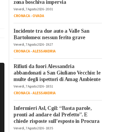
zona boschiva impervia
Venerdì, 7 Agosto 2026 - 20:01
CRONACA
-
OVADA
Incidente tra due auto a Valle San
Bartolomeo: nessun ferito grave
Venerdì, 7 Agosto 2026 - 19:27
CRONACA
-
ALESSANDRIA
Rifiuti da fuori Alessandria
abbandonati a San Giuliano Vecchio: le
multe degli ispettori di Amag Ambiente
Venerdì, 7 Agosto 2026 - 18:51
CRONACA
-
ALESSANDRIA
Infermieri Asl, Cgil: “Basta parole,
pronti ad andare dal Prefetto”. E
chiede risposte sull’esposto in Procura
Venerdì, 7 Agosto 2026 - 18:35