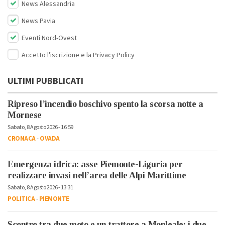
News Alessandria
News Pavia
Eventi Nord-Ovest
Accetto l'iscrizione e la
Privacy Policy
ULTIMI PUBBLICATI
Ripreso l’incendio boschivo spento la scorsa notte a
Mornese
Sabato, 8 Agosto 2026 - 16:59
CRONACA
-
OVADA
Emergenza idrica: asse Piemonte-Liguria per
realizzare invasi nell’area delle Alpi Marittime
Sabato, 8 Agosto 2026 - 13:31
POLITICA
-
PIEMONTE
Scontro tra due moto e un trattore a Monleale: i due