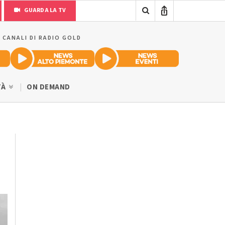
GUARDA LA TV
I CANALI DI RADIO GOLD
TÀ
ON DEMAND