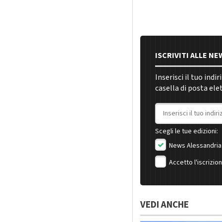
ISCRIVITI ALLE N
Inserisci il tuo indi
casella di posta ele
Indirizzo email
Scegli le tue edizioni:
News Alessandria
Accetto l'iscrizio
VEDI ANCHE