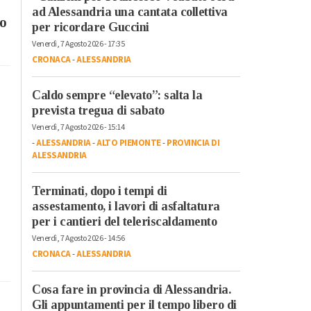
ad Alessandria una cantata collettiva
so
per ricordare Guccini
Venerdì, 7 Agosto 2026 - 17:35
CRONACA
-
ALESSANDRIA
Caldo sempre “elevato”: salta la
prevista tregua di sabato
Venerdì, 7 Agosto 2026 - 15:14
-
ALESSANDRIA
-
ALTO PIEMONTE
-
PROVINCIA DI
ALESSANDRIA
Terminati, dopo i tempi di
assestamento, i lavori di asfaltatura
per i cantieri del teleriscaldamento
Venerdì, 7 Agosto 2026 - 14:56
CRONACA
-
ALESSANDRIA
Cosa fare in provincia di Alessandria.
Gli appuntamenti per il tempo libero di