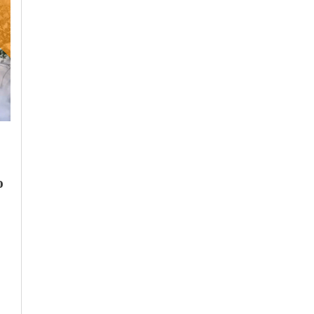
Martedì, 4 Agosto 2026 - 14:35
Lunedì, 3 Agosto 2026 - 08:47
Cronaca
-
Ovada
Cronaca
-
Ovada
Mornese torna a
L’Ovadese avvolto
o
bruciare: l’incendio
dal fumo e il rogo
alimentato dal vento
ancora attivo: il vide
dall’alto di Mornese